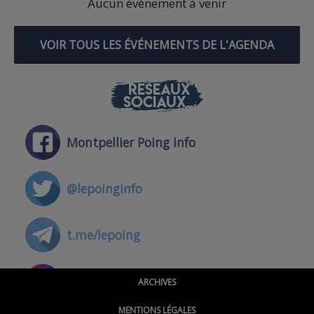
Aucun événement à venir
VOIR TOUS LES ÉVÉNEMENTS DE L'AGENDA
RÉSEAUX
SOCIAUX
Montpellier Poing Info
@lepoinginfo
t.me/lepoing
@montpellierpoinginfo
ARCHIVES
MENTIONS LÉGALES