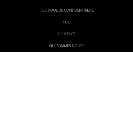
@lepoinginfo.bsky.social
POLITIQUE DE CONFIDENTIALITE
CGU
@LePoingMontpellier
CONTACT
QUI SOMMES-NOUS ?