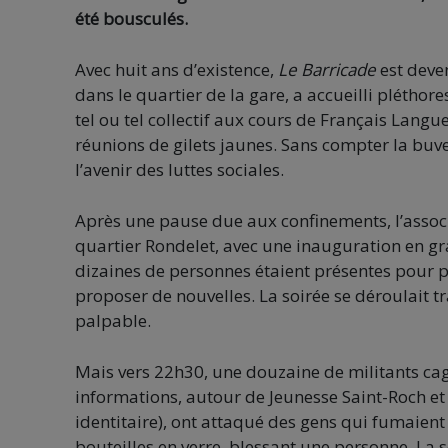
été bousculés.
Avec huit ans d’existence,
Le Barricade
est deven
dans le quartier de la gare, a accueilli pléthor
tel ou tel collectif aux cours de Français Langu
réunions de gilets jaunes. Sans compter la buve
l’avenir des luttes sociales.
Après une pause due aux confinements, l’associ
quartier Rondelet, avec une inauguration en g
dizaines de personnes étaient présentes pour pr
proposer de nouvelles. La soirée se déroulait tr
palpable.
Mais vers 22h30, une douzaine de militants cag
informations, autour de Jeunesse Saint-Roch et
identitaire), ont attaqué des gens qui fumaient à
bouteilles en verre, blessant une personne. La 