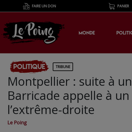
FAIRE UN DON
PANIER
MONDE
POLITI
Politique
TRIBUNE
Montpellier : suite à u
Barricade appelle à u
l’extrême-droite
Le Poing