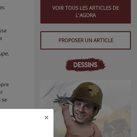
es
VOIR TOUS LES ARTICLES DE
L'AGORA
sse
a
PROPOSER UN ARTICLE
upe,
DESSINS
opre
ur
 se
×
le