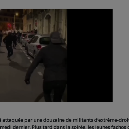
é attaquée par une douzaine de militants d’extrême-droi
medi dernier. Plus tard dans la soirée, les jeunes fachos 