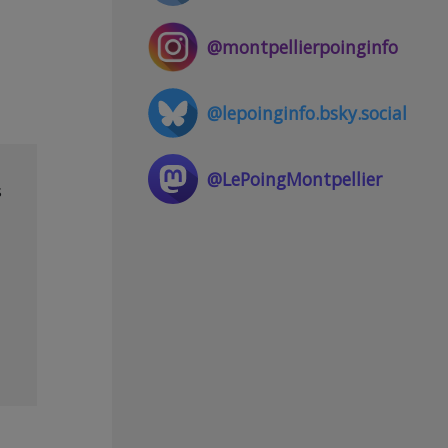
@montpellierpoinginfo
@lepoinginfo.bsky.social
@LePoingMontpellier
s