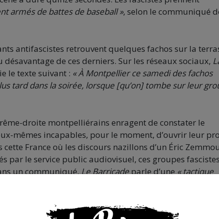
ent armés de battes de baseball »
, selon le communiqué d
ants antifascistes retrouvent quelques fachos sur la terra
u désavantage de ces derniers. Sur les réseaux sociaux,
L
 le texte suivant :
« À Montpellier ce samedi des fachos
lus tard dans la soirée, lorsque [qu’on] tombe sur leur gro
trême-droite montpelliérains enragent de constater le
eux-mêmes incapables, pour le moment, d’ouvrir leur pr
 cette France où les discours nazillons d’un Éric Zemmo
s par le service public audiovisuel, ces groupes fascistes
 Dans un communiqué,
Le Barricade
parle d’une
« tactique
onsiste à essayer de réduire au silence par la violence les
ritaire et réactionnaire. »
Et appelle à un
rassemblement 
r notre détermination face à l’extrême-droite ».