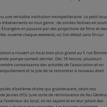
u une véritable institution montpelliéraine. Le petit local
es d’événements en tout genre : de soirées festives en sout
e Étrangère en passant par des projections de films et de
tte, ouverte chaque weekend, où l’on débat sans fin sur
ation a rouvert un local bien plus grand au 5 rue Bonnie
rande pompe samedi dernier. Dès 18 heures, plusieurs
endre connaissance des activités de l’association et en
anquillement et la joie de se rencontrer à nouveau était
oulés d’extrême-droite qui graviteraient, selon nos
 de Jeunes d’Oc (une sorte de réminiscence de feu Généra
 l’extérieur du local, en les tapant et en leur jetant des
scène a duré quinze secondes. Les fascistes prennent