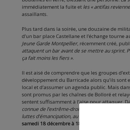
immédiatement la fuite et
les « antifas revienn
assaillants.
Plus tard dans la soirée, une douzaine de milit
d’un bar place Castellane et l’échange tourne a
Jeune Garde Montpellier
, récemment créé, publie
attaquent un bar avant de se mettre au sprint. P
ça fait moins les fiers »
.
Il est aisé de comprendre que les groupes d’ex
développement du Barricade alors qu’ils sont 
local et d’assumer un agenda public. Mais dans
sont promus par les chaînes de Bolloré et relayé
sentent suffisamment à l’aise pour attaquer.
connue de l’extrême-droite : le squadrime. Elle c
luttes d’émancipation, au service d’un ordre auto
samedi 18 décembre à 18 heures
« pour montre