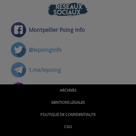
RÉSEAUX
SOCIAUX
Montpellier Poing Info
@lepoinginfo
t.me/lepoing
@montpellierpoinginfo
ARCHIVES
MENTIONS LÉGALES
@lepoinginfo.bsky.social
POLITIQUE DE CONFIDENTIALITE
CGU
@LePoingMontpellier