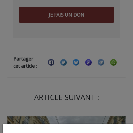
JE FAIS UN DON
Partager
cet article :
ARTICLE SUIVANT :