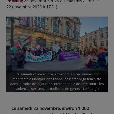
Le Poing
Publié le 22 novembre 2025 à 17:48 (mis à jour le
22 novembre 2025 à 17:51)
Ce samedi 22 novembre, environ 1 000 personnes ont
manifesté à Montpellier à l'appel de l'inter-orga féministe
dans le cadre de la journée internationale de lutte contre les
violences sexistes, sexuelles et de genre. ("Le Poing")
Ce samedi 22 novembre, environ 1 000