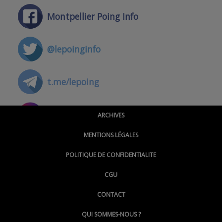
Montpellier Poing Info
@lepoinginfo
t.me/lepoing
@montpellierpoinginfo
ARCHIVES
MENTIONS LÉGALES
@lepoinginfo.bsky.social
POLITIQUE DE CONFIDENTIALITE
CGU
@LePoingMontpellier
CONTACT
QUI SOMMES-NOUS ?