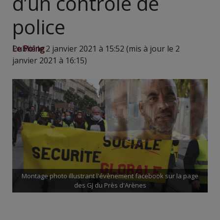
d’un contrôle de
police
Le Poing
Publié le 2 janvier 2021 à 15:52 (mis à jour le 2
janvier 2021 à 16:15)
Montage photo illustrant l'évènement facebook sur la page
des GJ du Près d'Arènes