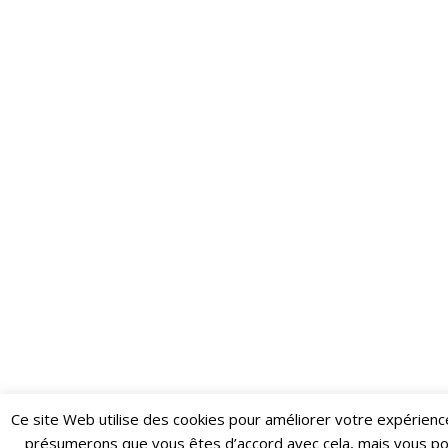
Ce site Web utilise des cookies pour améliorer votre expérienc
Restez informé·e des dernières actualités du Poing !
présumerons que vous êtes d’accord avec cela, mais vous p