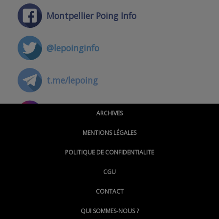
Montpellier Poing Info
@lepoinginfo
t.me/lepoing
@montpellierpoinginfo
ARCHIVES
MENTIONS LÉGALES
@lepoinginfo.bsky.social
POLITIQUE DE CONFIDENTIALITE
CGU
@LePoingMontpellier
CONTACT
QUI SOMMES-NOUS ?