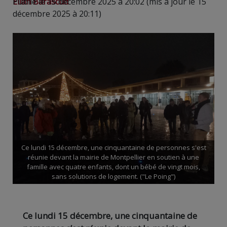
Elian Barascud
Publié le 15 décembre 2025 à 20:02 (mis à jour le 15
décembre 2025 à 20:11)
Ce lundi 15 décembre, une cinquantaine de personnes s'est
réunie devant la mairie de Montpellier en soutien à une
famille avec quatre enfants, dont un bébé de vingt mois,
sans solutions de logement. ("Le Poing")
Ce lundi 15 décembre, une cinquantaine de