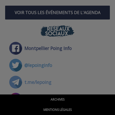
VOIR TOUS LES ÉVÉNEMENTS DE L'AGENDA
RÉSEAUX
SOCIAUX
Montpellier Poing Info
@lepoinginfo
t.me/lepoing
@montpellierpoinginfo
ARCHIVES
MENTIONS LÉGALES