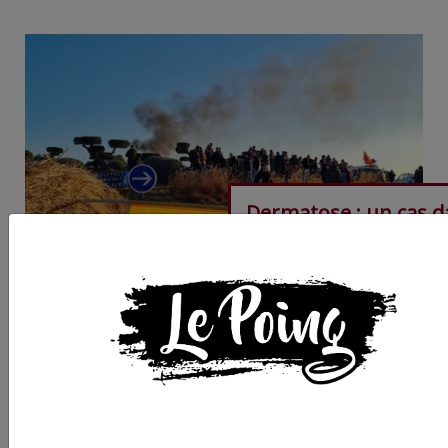
Dermatose : un cas d
l’Aude,18 communes 
l'Hérault surveillées, 
blocage continu à
Vendargues, action à
venir vers Béziers