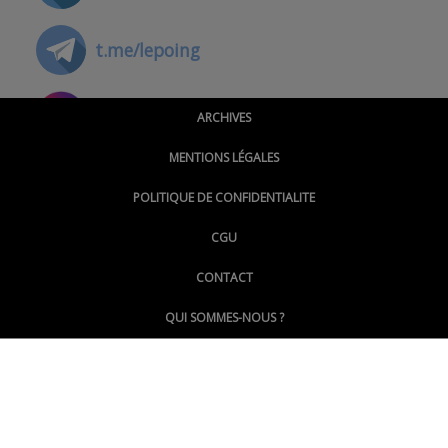
t.me/lepoing
@montpellierpoinginfo
ARCHIVES
MENTIONS LÉGALES
@lepoinginfo.bsky.social
POLITIQUE DE CONFIDENTIALITE
CGU
@LePoingMontpellier
CONTACT
QUI SOMMES-NOUS ?