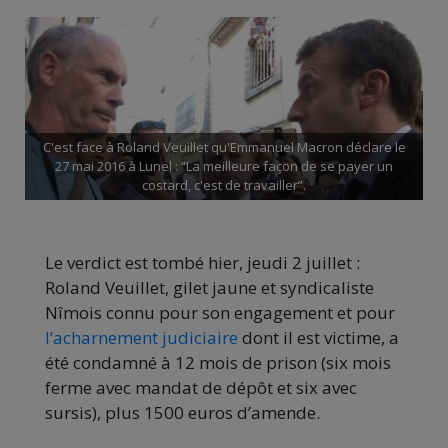
C'est face à Roland Veuillet qu'Emmanuel Macron déclare le
27 mai 2016 à Lunel : “La meilleure façon de se payer un
costard, c'est de travailler”.
Le verdict est tombé hier, jeudi 2 juillet :
Roland Veuillet, gilet jaune et syndicaliste
Nîmois connu pour son engagement et pour
l’acharnement judiciaire
dont il est victime, a
été condamné à 12 mois de prison (six mois
ferme avec mandat de dépôt et six avec
sursis), plus 1500 euros d’amende.