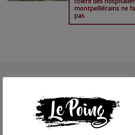
colère des hospitalie
montpelliérains ne fa
pas