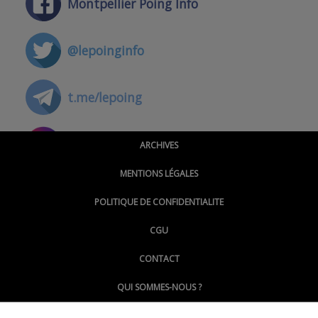
Montpellier Poing Info
@lepoinginfo
t.me/lepoing
@montpellierpoinginfo
ARCHIVES
MENTIONS LÉGALES
@lepoinginfo.bsky.social
POLITIQUE DE CONFIDENTIALITE
CGU
@LePoingMontpellier
CONTACT
QUI SOMMES-NOUS ?