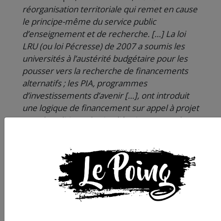
réorganisation territoriale qui remet en cause
le principe-même du service public
d’enseignement et de recherche. […] La loi
LRU (ou loi Pécresse) de 2007 a soumis les
universités à l’austérité budgétaire pour les
pousser vers la recherche de financements
alternatifs ; les PIA, programmes
d’investissements d’avenir […], ont introduit
une logique de financement sur appel à projet
pour la politique de site, l’équipement et la
politique scientifique. […] Les EPE
parachèvent cette logique »
.
Quel avenir pour
l’Université Paul-Valéry
?