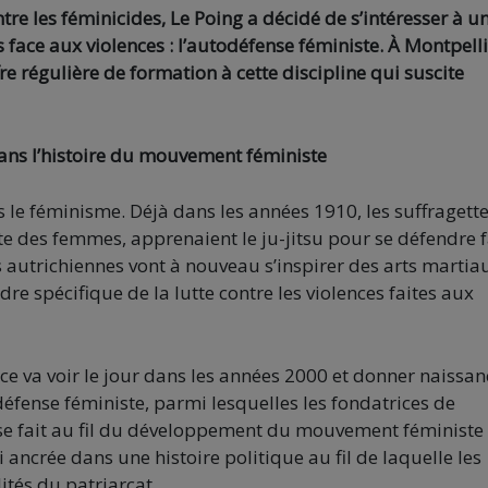
 les féminicides, Le Poing a décidé de s’intéresser à u
ace aux violences : l’autodéfense féministe. À Montpelli
e régulière de formation à cette discipline qui suscite
ans l’histoire du mouvement féministe
 le féminisme. Déjà dans les années 1910, les suffragett
te des femmes, apprenaient le ju-jitsu pour se défendre 
es autrichiennes vont à nouveau s’inspirer des arts martia
e spécifique de la lutte contre les violences faites aux
nce va voir le jour dans les années 2000 et donner naissan
éfense féministe, parmi lesquelles les fondatrices de
s se fait au fil du développement du mouvement féministe 
si ancrée dans une histoire politique au fil de laquelle les
ités du patriarcat.