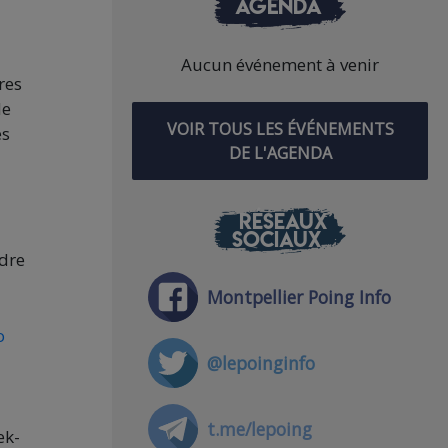
AGENDA
Aucun événement à venir
res
de
VOIR TOUS LES ÉVÉNEMENTS
es
DE L'AGENDA
RÉSEAUX
SOCIAUX
ndre
Montpellier Poing Info
o
@lepoinginfo
t.me/lepoing
ek-