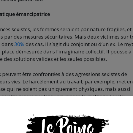
atique émancipatrice
lences sexistes, les femmes seraient par nature fragiles, et 
s par des mesures sécuritaires. Mais deux victimes sur t
; dans
30%
des cas, il s’agit du conjoint ou d’un ex. Le my
e place démesurée dans l’imaginaire collectif. Il pousse à
 des solutions valides et les seules possibles.
 peuvent être confrontées à des agressions sexistes de
leurs vies. Le harcèlement au travail, par exemple, met en
se qui ne soient pas uniquement physiques, mais aussi
 quatre piliers sur lesquels repose la méthode Loreleï.
me les femmes dans une position de victime nécessairement
 dans la construction d’un discours politique autour de l
 individuelle. Le principe central est que les technique