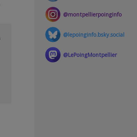
u
@montpellierpoinginfo
@lepoinginfo.bsky.social
s
@LePoingMontpellier