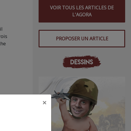
VOIR TOUS LES ARTICLES DE
L'AGORA
il
rois
PROPOSER UN ARTICLE
the
DESSINS
×
a
s