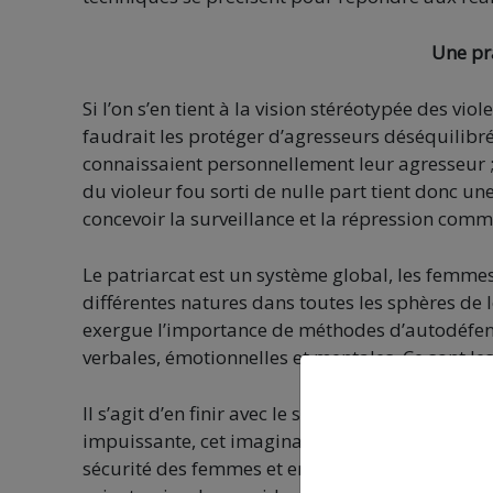
Une pr
Si l’on s’en tient à la vision stéréotypée des vio
faudrait les protéger d’agresseurs déséquilibré
connaissaient personnellement leur agresseur 
du violeur fou sorti de nulle part tient donc un
concevoir la surveillance et la répression comme
Le patriarcat est un système global, les femmes
différentes natures dans toutes les sphères de 
exergue l’importance de méthodes d’autodéfen
verbales, émotionnelles et mentales. Ce sont les
Il s’agit d’en finir avec le scénario qui enfer
impuissante, cet imaginaire étant nocif à la foi
sécurité des femmes et en termes d’émancipation