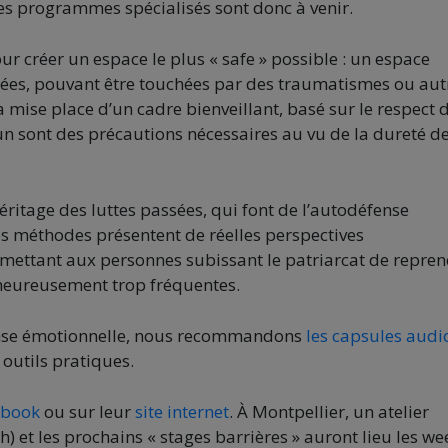
des programmes spécialisés sont donc à venir.
r créer un espace le plus « safe » possible : un espace
ées, pouvant être touchées par des traumatismes ou aut
, la mise place d’un cadre bienveillant, basé sur le respect 
un sont des précautions nécessaires au vu de la dureté d
héritage des luttes passées, qui font de l’autodéfense
es méthodes présentent de réelles perspectives
ermettant aux personnes subissant le patriarcat de repre
lheureusement trop fréquentes.
fense émotionnelle, nous recommandons
les capsules audi
 outils pratiques.
ebook
ou sur leur
site internet
. À Montpellier, un atelier
) et les prochains « stages barrières » auront lieu les we