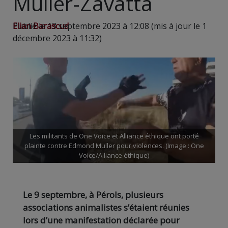
Muller-Zavatta
Elian Barascud
Publié le 13 septembre 2023 à 12:08 (mis à jour le 1
décembre 2023 à 11:32)
Les militants de One Voice et Alliance éthique ont porté
plainte contre Edmond Muller pour violences. (Image : One
Voice/Alliance éthique)
Le 9 septembre, à Pérols, plusieurs
associations animalistes s’étaient réunies
lors d’une manifestation déclarée pour