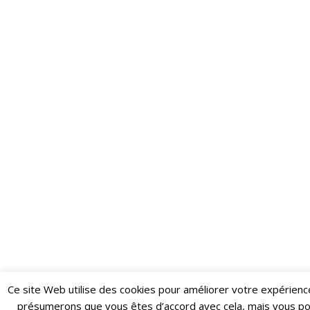
Ce site Web utilise des cookies pour améliorer votre expérienc
Restez informé·e des dernières actualités du Poing !
présumerons que vous êtes d’accord avec cela, mais vous p