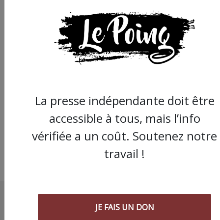
Réforme des retraite
Montpellier : 3 étudi
coupables d'avoir
pénétré sur des voie
La presse indépendante doit être
trains
accessible à tous, mais l’info
vérifiée a un coût. Soutenez notre
travail !
JE FAIS UN DON