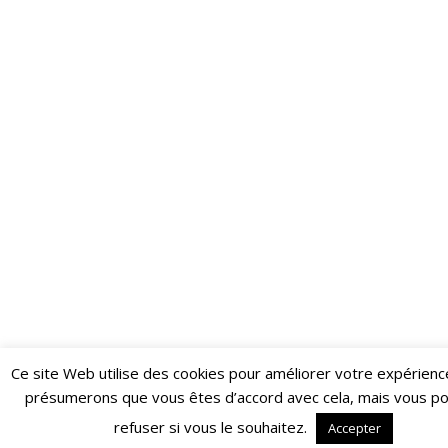
Ce site Web utilise des cookies pour améliorer votre expérienc
Restez informé·e des dernières actualités du Poing !
présumerons que vous êtes d’accord avec cela, mais vous p
ABONNEZ-VOUS À LA NEWSLETTER
refuser si vous le souhaitez.
Accepter