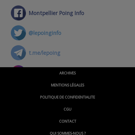
Montpellier Poing Info
@lepoinginfo
t.me/lepoing
@montpellierpoinginfo
ARCHIVES
MENTIONS LÉGALES
@lepoinginfo.bsky.social
POLITIQUE DE CONFIDENTIALITE
CGU
@LePoingMontpellier
CONTACT
QUI SOMMES-NOUS ?