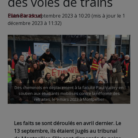
des voies de trains
Elian Barascud
Publié le 13 septembre 2023 à 10:20 (mis à jour le 1
décembre 2023 à 11:32)
Des cheminots en déplacement à la faculté Paul-Valéry en
soutien aux étudiants mobilisés contre la réforme des
retraites, le 9 mars 2023 à Montpellier
Les faits se sont déroulés en avril dernier. Le
13 septembre, ils étaient jugés au tribunal