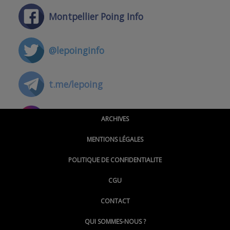
Montpellier Poing Info
@lepoinginfo
t.me/lepoing
@montpellierpoinginfo
ARCHIVES
MENTIONS LÉGALES
@lepoinginfo.bsky.social
POLITIQUE DE CONFIDENTIALITE
CGU
@LePoingMontpellier
CONTACT
QUI SOMMES-NOUS ?