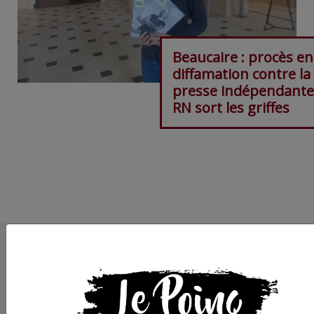
Beaucaire : procès en
diffamation contre la
presse indépendante,
RN sort les griffes