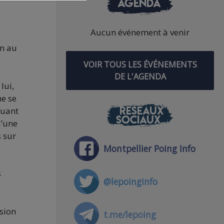
AGENDA
Aucun événement à venir
on au
VOIR TOUS LES ÉVÉNEMENTS
DE L'AGENDA
lui,
ne se
RÉSEAUX
Quant
SOCIAUX
d’une
s sur
Montpellier Poing Info
s
@lepoinginfo
sion
t.me/lepoing