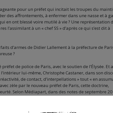
rageante pour un préfet qui incitait les troupes du maint
à créer des affrontements, à enfermer dans une nasse et à g
 qui en ont blessé voire mutilé à vie ? Une représentation 
s l’assimilant à un « chef SS » d’après ce qui s’est dit à
s faits d’armes de Didier Lallement à la préfecture de Pari
reuse ?
éfet de police de Paris, avec le soutien de l’Élysée. Et 
e l’intérieur lui-même, Christophe Castaner, dans son dis
 réactivité, de contact, d’interpellations » tout « en assum
vec zèle par le nouveau préfet de Paris, cette doctrine,
 a heurté. Selon Médiapart, dans des notes de septembre 20
rge du maintien de l’ordre jugent les pratiques du préf
 les manifestants, « légalement douteuses et aux conséqu