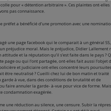
lle pour « détention arbitraire ». Ces plaintes ont-elles
 avons pas connaissance.
 le préfet a bénéficié d’une promotion avec une nominati
tagé une page facebook qui le comparait à un général SS, 
un préjudice moral. Mais le préjudice, Didier Lallement 
 attitude et la réputation qu’il s’est faite dans le pays ? 
e page ou qui l’ont partagée, ont-elles fait aussi l’objet 
 policière et judiciaire ont-elles concentré leurs poursuite
 être neutralisé ? Cueilli chez lui de bon matin et traité
 garde à vue, dans des conditions de brutalité et de
 pu faire annuler la garde- à-vue pour vice de forme. Mai
ette condamnation exagérée.
e une réduction au silence, une censure. Subir la répres
e vigoureusement dénoncé. Certain.e.s ont déjà payé