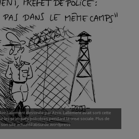
dier Lallement dessinée par Azco. Lallement avait sorti cette
ur les pratiques policières pendant la crise sociale. Plus de
 son site actualitéabsurde.wordpress