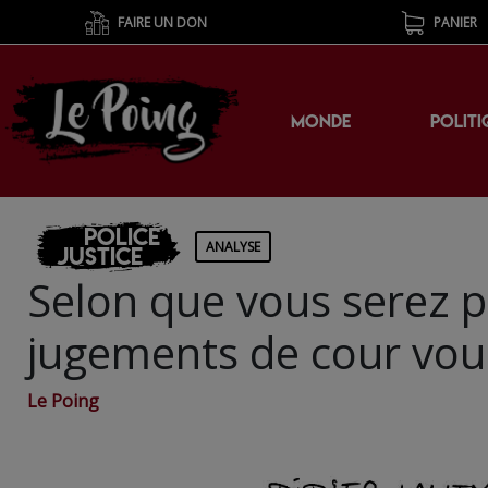
FAIRE UN DON
PANIER
MONDE
POLITI
Police
ANALYSE
Justice
Selon que vous serez pr
jugements de cour vous
Le Poing