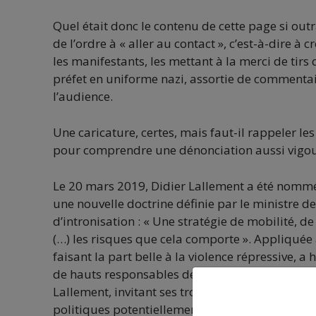
Quel était donc le contenu de cette page si out
de l’ordre à « aller au contact », c’est-à-dire 
les manifestants, les mettant à la merci de tirs
préfet en uniforme nazi, assortie de commentaire
l’audience.
Une caricature, certes, mais faut-il rappeler le
pour comprendre une dénonciation aussi vigou
Le 20 mars 2019, Didier Lallement a été nommé pr
une nouvelle doctrine définie par le ministre d
d’intronisation : « Une stratégie de mobilité, de
(…) les risques que cela comporte ». Appliquée a
faisant la part belle à la violence répressive,
de hauts responsables de la gendarmerie en cha
Lallement, invitant ses troupes à « impacter »
politiques potentiellement néfastes ».