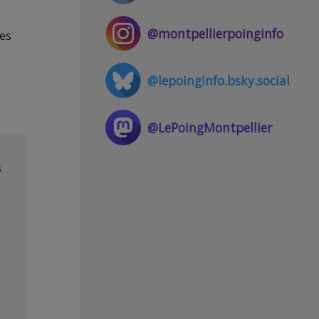
@montpellierpoinginfo
ues
@lepoinginfo.bsky.social
@LePoingMontpellier
s