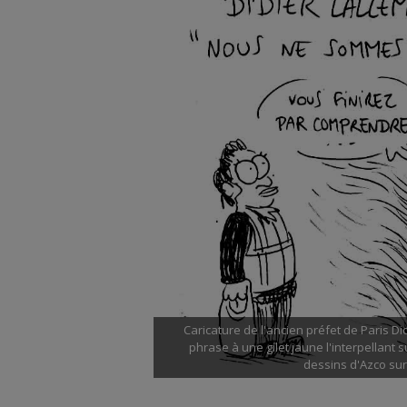
Caricature de l'ancien préfet de Paris Di
phrase à une gilet jaune l'interpellant s
dessins d'Azco sur