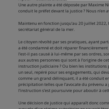
Une autre plainte a été déposée par Maxime Nico
conduit le préfet devant la justice ? Nous n’en
Maintenu en fonction jusqu’au 20 juillet 2022,
secrétariat général de la mer.
Le citoyen révolté par ses pratiques, ayant par
a été condamné et doit réparer financièrement 
l’est-il pas causé à lui-même par ses ordres, son
aux autres personnes qui sont à l’origine de cett
instruction judiciaire ? Ou bien les institutions
un seul, repéré pour ses engagements, qui devait
comme un grand délinquant, il a été conduit en
précipitation telles que l’avocate du prévenu a
l’instruction s’est poursuivie pour aboutir à c
Une décision de justice qui apparaît donc comm
aveugle d’un régime autoritaire ne saurait êtr