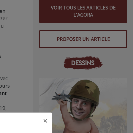
VOIR TOUS LES ARTICLES DE
ien
L'AGORA
azer
du
PROPOSER UN ARTICLE
s
DESSINS
avec
cours
ant
19,
et
×
ences