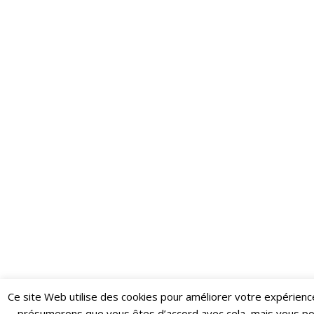
Ce site Web utilise des cookies pour améliorer votre expérienc
Restez informé·e des dernières actualités du Poing !
présumerons que vous êtes d’accord avec cela, mais vous p