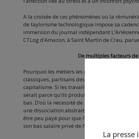
l’affection liée au stress et à un inconfort psy
A la croisée de ces phénomènes où la rémunérat
de taylorisme technologique impose sa cadence a
immersion du journal indépendant L’Arlésienne s
CTLog d’Amazon, à Saint Martin de Crau, paru
De multiples facteurs de
Pourquoi les métiers les plus essentiels à la vie
classiques, partisans des politiques néo-libéra
capitalisme. Si les travailleurs qui produisent l
serait parce qu’ils produisent des biens très co
bas. D’où la nécessité de réduire les « coûts », 
une dissociation abstraite entre le travailleur
être peu payé pour que l’assouvissement des bes
son bas salaire privé de l’accès aux besoins esse
La presse 