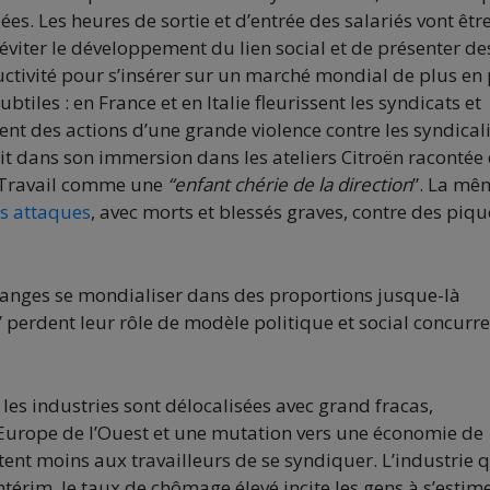
s. Les heures de sortie et d’entrée des salariés vont êtr
éviter le développement du lien social et de présenter de
ivité pour s’insérer sur un marché mondial de plus en 
iles : en France et en Italie fleurissent les syndicats et
nt des actions d’une grande violence contre les syndical
rit dans son immersion dans les ateliers Citroën racontée
 Travail comme une
“enfant chérie de la direction
”. La mê
es attaques
, avec morts et blessés graves, contre des piqu
changes se mondialiser dans des proportions jusque-là
” perdent leur rôle de modèle politique et social concurr
, les industries sont délocalisées avec grand fracas,
Europe de l’Ouest et une mutation vers une économie de
tent moins aux travailleurs de se syndiquer. L’industrie 
ntérim, le taux de chômage élevé incite les gens à s’estim