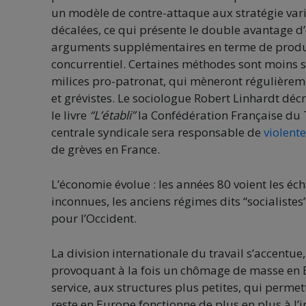
un modèle de contre-attaque aux stratégie variée
décalées, ce qui présente le double avantage d’
arguments supplémentaires en terme de product
concurrentiel. Certaines méthodes sont moins subt
milices pro-patronat, qui mèneront régulièreme
et grévistes. Le sociologue Robert Linhardt déc
le livre
“L’établi”
la Confédération Française du
centrale syndicale sera responsable de
violent
de grèves en France.
L’économie évolue : les années 80 voient les é
inconnues, les anciens régimes dits “socialistes
pour l’Occident.
La division internationale du travail s’accentue
provoquant à la fois un chômage de masse en 
service, aux structures plus petites, qui permet
reste en Europe fonctionne de plus en plus à l’i