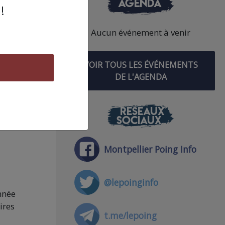
AGENDA
!
Aucun événement à venir
VOIR TOUS LES ÉVÉNEMENTS
ste
DE L'AGENDA
sur
la
RÉSEAUX
s à
SOCIAUX
Montpellier Poing Info
@lepoinginfo
nnée
ires
t.me/lepoing