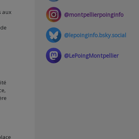
s aux
@montpellierpoinginfo
 de
@lepoinginfo.bsky.social
@LePoingMontpellier
ité
ce,
ère
place