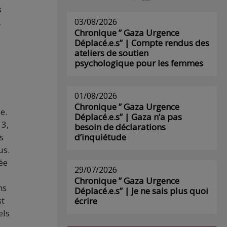
s
,
03/08/2026
Chronique ” Gaza Urgence
Déplacé.e.s” | Compte rendus des
ateliers de soutien
psychologique pour les femmes
01/08/2026
Chronique ” Gaza Urgence
e.
Déplacé.e.s” | Gaza n’a pas
13,
besoin de déclarations
s
d’inquiétude
us.
ée
29/07/2026
Chronique ” Gaza Urgence
ns
Déplacé.e.s” | Je ne sais plus quoi
st
écrire
els