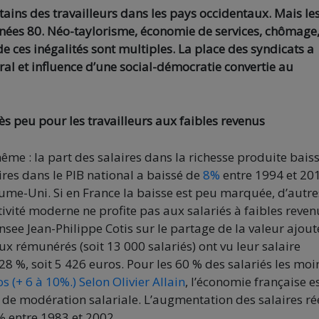
rtains des travailleurs dans les pays occidentaux. Mais le
années 80. Néo-taylorisme, économie de services, chômage
e ces inégalités sont multiples. La place des syndicats a
l et influence d’une social-démocratie convertie au
ès peu pour les travailleurs aux faibles revenus
ême : la part des salaires dans la richesse produite baiss
res dans le PIB national a baissé de
8%
entre 1994 et 20
me-Uni. Si en France la baisse est peu marquée, d’autre
ivité moderne ne profite pas aux salariés à faibles reven
nsee Jean-Philippe Cotis sur le partage de la valeur ajout
ux rémunérés (soit 13 000 salariés) ont vu leur salaire
28 %, soit 5 426 euros. Pour les 60 % des salariés les moi
s (+ 6 à 10%.)
Selon Olivier Allain
, l’économie française e
de modération salariale. L’augmentation des salaires ré
% entre 1983 et 2002.