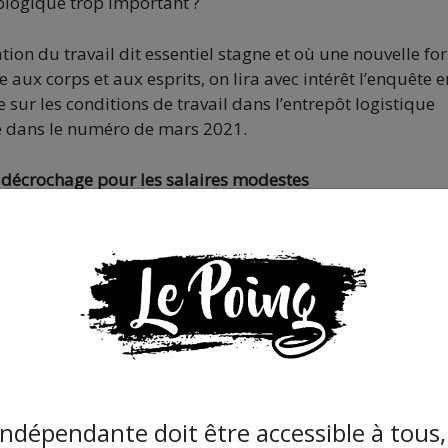
chologique trop important ?
ion du travail dit essentiel stagne et où une nouvelle f
ux corps et aux esprits, on lira avec intérêt l’enquête e
ur les conditions de travail dans l’entrepôt logistique
e dans le numéro de mars 2021.
 décrochage pour les salaires modestes
 en société sont-ils les moins bien lotis ? Les économistes
les,
ont pu s’essayer à chercher une forme de morale
au
es choses les plus essentielles sont les moins bien payés, 
urant, qui doivent également être accessibles à tous à un
dont le travail fait partie. Néanmoins, cette logique repos
 et le consommateur : le même travailleur pauvre qui devra
oins essentiels soit possible pour tous, se retrouve de 
ntiels à la vie en société…
indépendante doit être accessible à tous, 