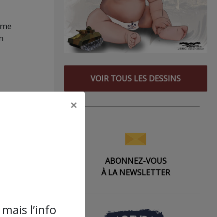
orme
n
VOIR TOUS LES DESSINS
×
ce
 prix
e sur
ABONNEZ-VOUS
it
À LA NEWSLETTER
par
mais l’info