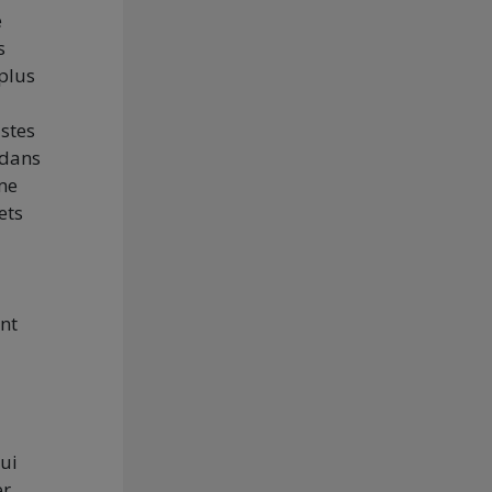
e
s
plus
istes
 dans
me
ets
ent
qui
er