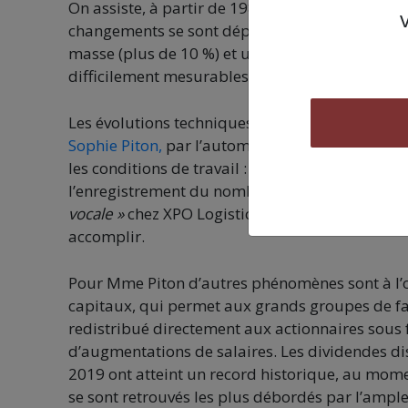
On assiste, à partir de 1985-90, à un décrochag
changements se sont déployés dans une écono
masse (plus de 10 %) et un passage à une écono
difficilement mesurables et plus difficiles à réa
Les évolutions techniques dans le monde du t
Sophie Piton,
par l’automatisation et le développ
les conditions de travail : dans l’ entrepôt Ama
l’enregistrement du nombre de colis scanné est
vocale »
chez XPO Logistics, avec un casque dan
accomplir.
Pour Mme Piton d’autres phénomènes sont à l’œ
capitaux, qui permet aux grands groupes de fai
redistribué directement aux actionnaires sous 
d’augmentations de salaires. Les dividendes dis
2019 ont atteint un record historique, au mome
se sont retrouvés les plus débordés par l’ampleu