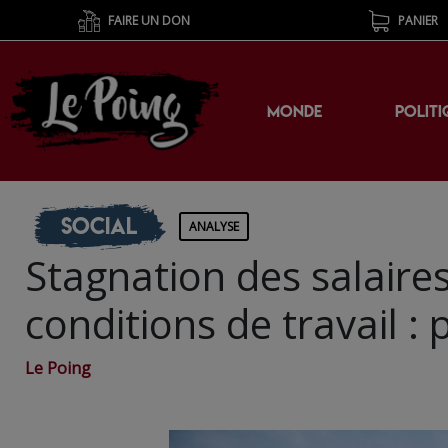
FAIRE UN DON
PANIER
MONDE
POLITI
Social
ANALYSE
Stagnation des salaire
conditions de travail :
Le Poing