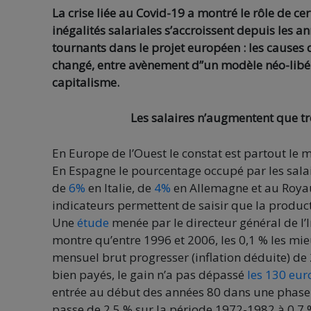
La crise liée au Covid-19 a montré le rôle de ce
inégalités salariales s’accroissent depuis les 
tournants dans le projet européen : les causes d
changé, entre avènement d”un modèle néo-libéra
capitalisme.
Les salaires n’augmentent que tr
En Europe de l’Ouest le constat est partout le m
En Espagne le pourcentage occupé par les salai
de
6%
en Italie, de
4%
en Allemagne et au Royau
indicateurs permettent de saisir que la product
Une
étude
menée par le directeur général de l’I
montre qu’entre 1996 et 2006, les 0,1 % les mie
mensuel brut progresser (inflation déduite) de 
bien payés, le gain n’a pas dépassé
les 130 euro
entrée au début des années 80 dans une phase 
passe de 2,5 % sur la période 1972-1982 à 0,7 