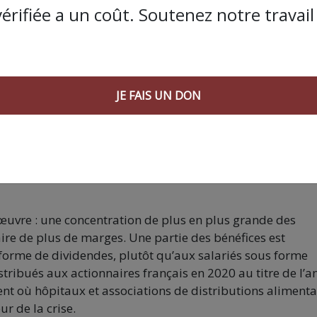
e des salaires de la productivité. Pourquoi ? Ces
vérifiée a un coût. Soutenez notre travail 
mie beaucoup plus concurrentielle, avec un chômage de
mie de services où les gains de productivité sont plus
liser, et où les travailleurs sont moins syndiqués.
ravail concourent à ce phénomène
selon la macroéconomi
JE FAIS UN DON
ement de l’intelligence artificielle. Avec un impact fort 
zon décrit par L’Arlésienne, la cadence dictée par
 vécu comme violence. Que surpasse encore le travail
« à 
s lequel une voix informatique dicte tous les mouvement
uvre : une concentration de plus en plus grande des
re de plus de marges. Une partie des bénéfices est
forme de dividendes, plutôt qu’aux salariés sous forme
tribués aux actionnaires français en 2020 au titre de l’a
nt où hôpitaux et associations de distributions alimenta
r de la crise.