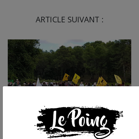
ARTICLE SUIVANT :
Hérault : le combat
continue contre Oxyl
ce projet anti-écolo d
famille Mulliez