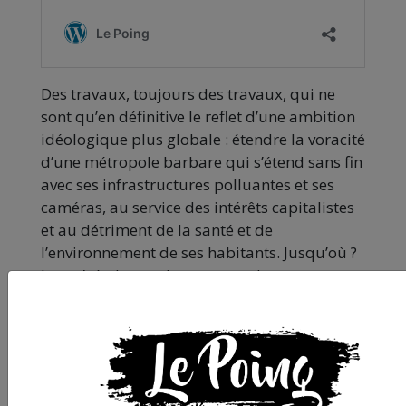
Des travaux, toujours des travaux, qui ne
sont qu’en définitive le reflet d’une ambition
idéologique plus globale : étendre la voracité
d’une métropole barbare qui s’étend sans fin
avec ses infrastructures polluantes et ses
caméras, au service des intérêts capitalistes
et au détriment de la santé et de
l’environnement de ses habitants. Jusqu’où ?
Jusqu’où chasser les pauvres des centre-
villes via des vastes opérations de
gentrification, d’aseptisation de nos espaces,
comme dans le quartier des Arceaux,
avec
une place en l’honneur d’un défunt auteur
occitaniste pour rappeler une vague