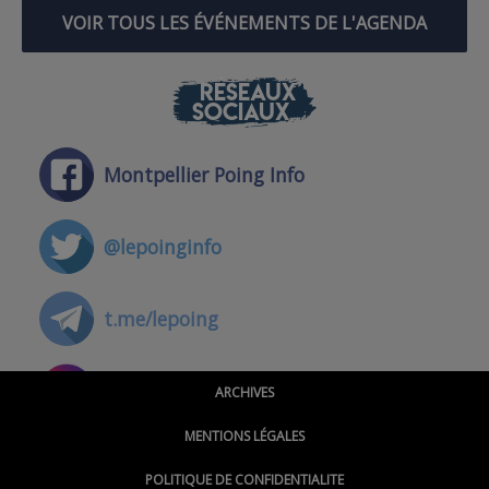
VOIR TOUS LES ÉVÉNEMENTS DE L'AGENDA
RÉSEAUX
SOCIAUX
Montpellier Poing Info
@lepoinginfo
t.me/lepoing
@montpellierpoinginfo
ARCHIVES
MENTIONS LÉGALES
@lepoinginfo.bsky.social
POLITIQUE DE CONFIDENTIALITE