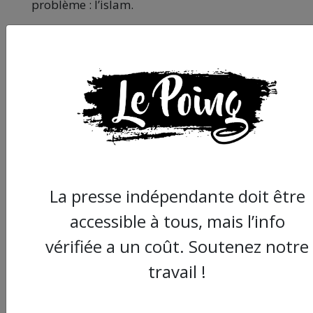
problème : l’islam.
Camarade anticapitaliste, tes semblables ont
besoin de toi ! Il nous faut du renfort pour
enrichir le mouvement, développer des
revendications sociales, faire entendre une
autre voix sur la vaccination, désigner le
capitalisme comme l’ennemi principal et
lutter contre l’extrême-droite. La désertion
n’est jamais une solution, à samedi
prochain !
La presse indépendante doit être
accessible à tous, mais l’info
vérifiée a un coût. Soutenez notre
travail !