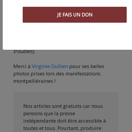
JE FAIS UN DON
(Si tu n’es toujours pas convaincu, tu peux
aussi lire
cet excellent éditorial de Nantes
révoltée
, qui tient la barre en ces temps
troubles).
Merci à
Virginie Oulhen
pour ses belles
photos prises lors des manifestations
montpelliéraines !
Nos articles sont gratuits car nous
pensons que la presse
indépendante doit être accessible à
toutes et tous. Pourtant, produire