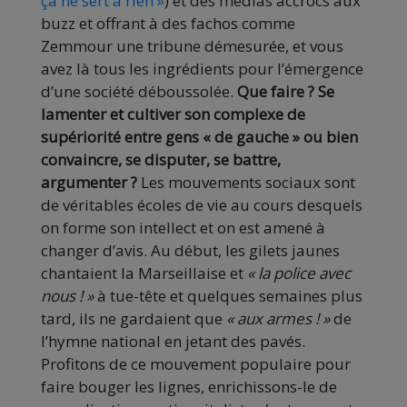
ça ne sert à rien »
) et des médias accrocs aux
buzz et offrant à des fachos comme
Zemmour une tribune démesurée, et vous
avez là tous les ingrédients pour l’émergence
d’une société déboussolée.
Que faire ? Se
lamenter et cultiver son complexe de
supériorité entre gens « de gauche » ou bien
convaincre, se disputer, se battre,
argumenter ?
Les mouvements sociaux sont
de véritables écoles de vie au cours desquels
on forme son intellect et on est amené à
changer d’avis. Au début, les gilets jaunes
chantaient la Marseillaise et
« la police avec
nous ! »
à tue-tête et quelques semaines plus
tard, ils ne gardaient que
« aux armes ! »
de
l’hymne national en jetant des pavés.
Profitons de ce mouvement populaire pour
faire bouger les lignes, enrichissons-le de