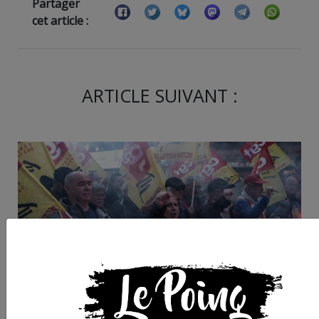
Partager
cet article :
ARTICLE SUIVANT :
Dans un contexte soc
foisonnant d'initiativ
les cheminots de Sèt