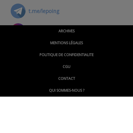
t.me/lepoing
@montpellierpoinginfo
ARCHIVES
MENTIONS LÉGALES
@lepoinginfo.bsky.social
POLITIQUE DE CONFIDENTIALITE
CGU
@LePoingMontpellier
CONTACT
QUI SOMMES-NOUS ?