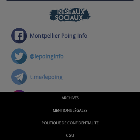
RÉSEAUX
SOCIAUX
Montpellier Poing Info
@lepoinginfo
t.me/lepoing
@montpellierpoinginfo
ARCHIVES
MENTIONS LÉGALES
@lepoinginfo.bsky.social
POLITIQUE DE CONFIDENTIALITE
CGU
@LePoingMontpellier