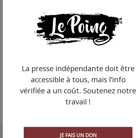
Pour affaiblir Wikiped
Delafosse à nouveau
dans le camp des
La presse indépendante doit être
réactionnaires
accessible à tous, mais l’info
vérifiée a un coût. Soutenez notre
travail !
JE FAIS UN DON