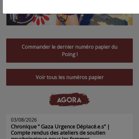
Commander le dernier numéro papier du
Poing !
Voir tous les numéros papier
AGORA
03/08/2026
Chronique ” Gaza Urgence Déplacé.e.s” |
Compte rendus des ateliers de soutien
psychologique pour les femmes