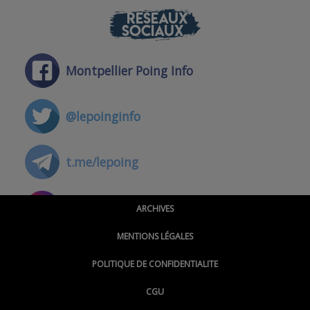
RÉSEAUX
SOCIAUX
Montpellier Poing Info
@lepoinginfo
t.me/lepoing
@montpellierpoinginfo
ARCHIVES
MENTIONS LÉGALES
@lepoinginfo.bsky.social
POLITIQUE DE CONFIDENTIALITE
CGU
@LePoingMontpellier