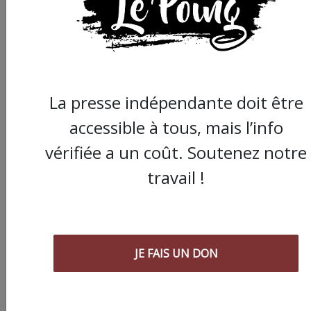
l’argent, surtout quand on refuse
d’être aux ordres de Bolloré et de
ses amis… Pourvu que ça dure ! Ça
tombe bien, ça ne tient qu’à vous :
La presse indépendante doit être
JE FAIS UN DON
accessible à tous, mais l’info
vérifiée a un coût. Soutenez notre
travail !
Partager
cet article :
JE FAIS UN DON
ARTICLE SUIVANT :