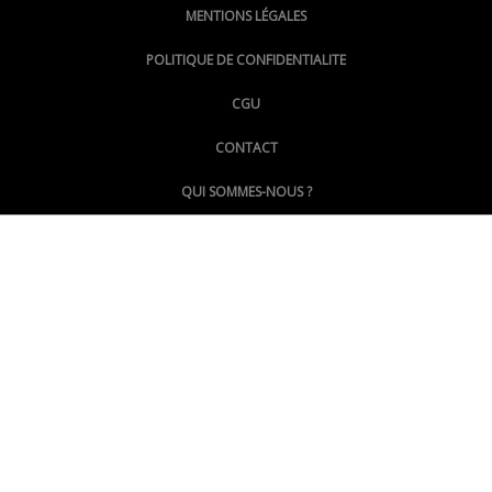
MENTIONS LÉGALES
@lepoinginfo.bsky.social
POLITIQUE DE CONFIDENTIALITE
CGU
@LePoingMontpellier
CONTACT
QUI SOMMES-NOUS ?