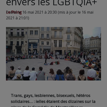
envers les LGBTQIA+
Le Poing
Publié le 16 mai 2021 à 20:30 (mis à jour le 16 mai
2021 à 21:01)
Trans, gays, lesbiennes, bisexuels, hétéros
solidaires… : ielles étaient des dizaines sur la