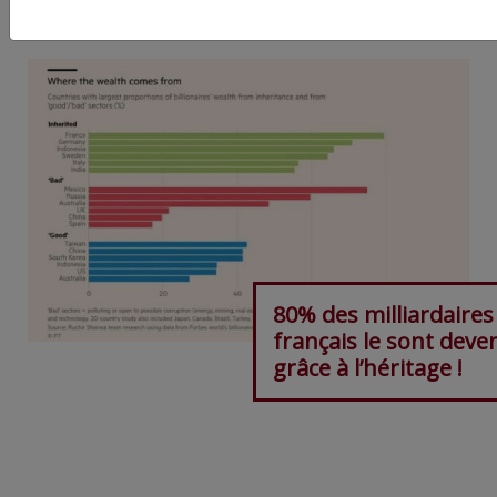
80% des milliardaires
français le sont deve
grâce à l’héritage !