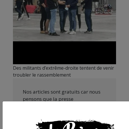
Des militants d’extrême-droite tentent de venir
troubler le rassemblement
Nos articles sont gratuits car nous
pensons que la presse
indépendante doit être accessible à
toutes et tous. Pourtant, produire
une information engagée et de
qualité nécessite du temps et de