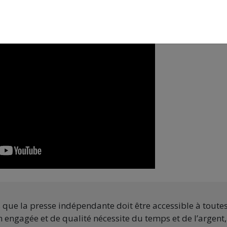
, youtube et soundcloud
https://linktr.ee/portetescouil
s que la presse indépendante doit être accessible à toute
 engagée et de qualité nécessite du temps et de l’argent,