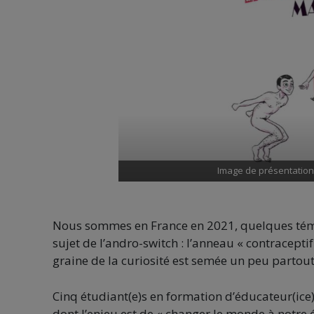
Image de présentation 
Nous sommes en France en 2021, quelques tém
sujet de l’andro-switch : l’anneau « contraceptif 
graine de la curiosité est semée un peu partou
Cinq étudiant(e)s en formation d’éducateur(ice
dont l’enjeu est de « changer le monde à notre é