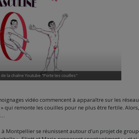
de la chaîne Youtube "Porte tes couilles"
oignages vidéo commencent à apparaître sur les réseau
» qui remonte les couilles pour ne plus être fertile. Alors,
t…
) à Montpellier se réunissent autour d’un projet de grou
chelle ». Eliott et Marie proposent spontanément : « et si