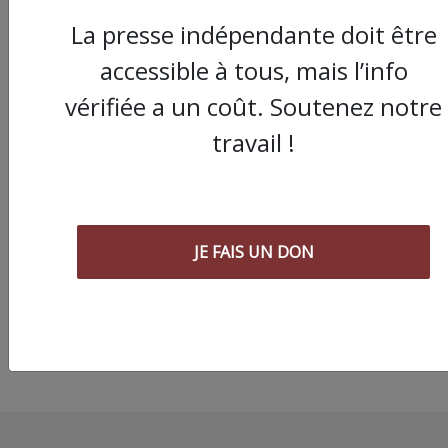
La presse indépendante doit être
accessible à tous, mais l’info
vérifiée a un coût. Soutenez notre
travail !
Communiqué de pre
de la Global Sumud
Flottilla le 13 Mai en
direct du port de
JE FAIS UN DON
Marmaris en Turquie