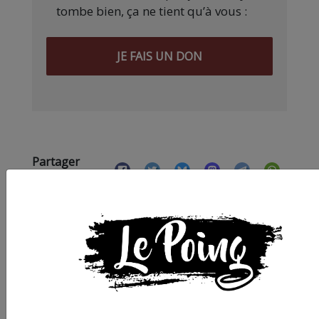
tombe bien, ça ne tient qu’à vous :
JE FAIS UN DON
Partager
cet article :
ARTICLE AGORA SUIVANT :