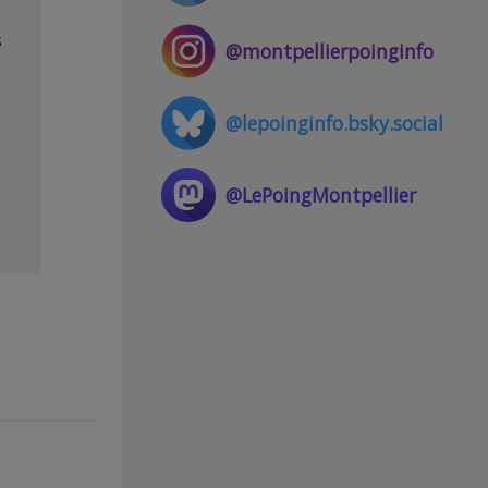
s
@montpellierpoinginfo
@lepoinginfo.bsky.social
@LePoingMontpellier