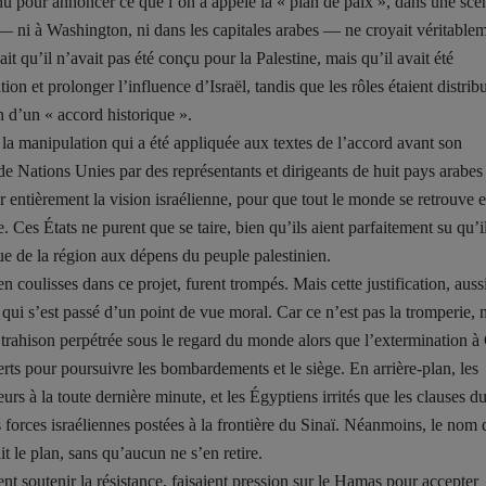
 pour annoncer ce que l’on a appelé la « plan de paix », dans une scè
 ni à Washington, ni dans les capitales arabes — ne croyait véritable
it qu’il n’avait pas été conçu pour la Palestine, mais qu’il avait été
on et prolonger l’influence d’Israël, tandis que les rôles étaient distrib
on d’un « accord historique ».
e la manipulation qui a été appliquée aux textes de l’accord avant son
e Nations Unies par des représentants et dirigeants de huit pays arabes 
r entièrement la vision israélienne, pour que tout le monde se retrouve e
. Ces États ne purent que se taire, bien qu’ils aient parfaitement su qu’i
ue de la région aux dépens du peuple palestinien.
n coulisses dans ce projet, furent trompés. Mais cette justification, auss
qui s’est passé d’un point de vue moral. Car ce n’est pas la tromperie, 
e trahison perpétrée sous le regard du monde alors que l’extermination à
rts pour poursuivre les bombardements et le siège. En arrière-plan, les
urs à la toute dernière minute, et les Égyptiens irrités que les clauses d
 forces israéliennes postées à la frontière du Sinaï. Néanmoins, le nom 
it le plan, sans qu’aucun ne s’en retire.
t soutenir la résistance, faisaient pression sur le Hamas pour accepter