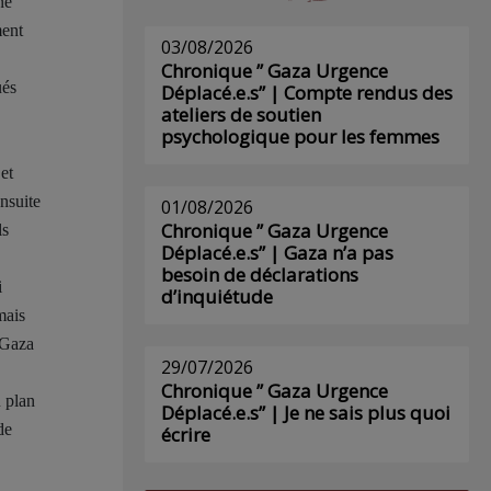
ne
ment
03/08/2026
Chronique ” Gaza Urgence
ués
Déplacé.e.s” | Compte rendus des
ateliers de soutien
psychologique pour les femmes
et
nsuite
01/08/2026
Chronique ” Gaza Urgence
ls
Déplacé.e.s” | Gaza n’a pas
besoin de déclarations
i
d’inquiétude
mais
 Gaza
29/07/2026
Chronique ” Gaza Urgence
u plan
Déplacé.e.s” | Je ne sais plus quoi
de
écrire