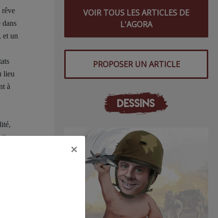
u rêve
VOIR TOUS LES ARTICLES DE
L'AGORA
e dans
, et un
ats
PROPOSER UN ARTICLE
 lieu
nt à
DESSINS
ité,
ution
×
,
acun
d et