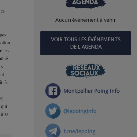
AGENDA
Les
Aucun événement à venir
 pas
VOIR TOUS LES ÉVÉNEMENTS
sation
DE L'AGENDA
e les
lité.
RÉSEAUX
rs
SOCIAUX
ont
t là-
Montpellier Poing Info
er,
 qui
@lepoinginfo
ir sa
t.me/lepoing