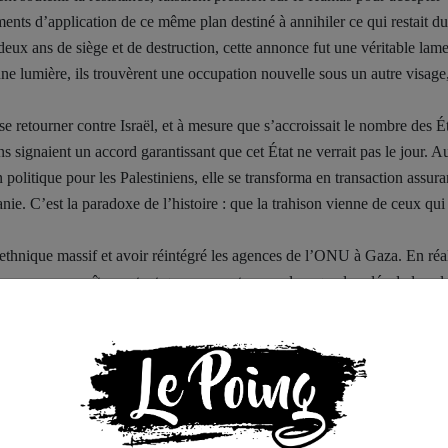
ruments d’application de ce même plan destiné à annihiler ce qui restait d
deux ans de siège et de destruction, cette annonce fut une véritable lam
 une lumière, ils trouvèrent une occupation nouvelle sous un autre visage
etourner contre Israël, et à mesure que s’accroissait le nombre des Ét
s signaient un accord garantissant que cet État ne verrait pas le jour. Au
politique pour les Palestiniens, elle se transforma en transaction assura
anie. C’est la paradoxe de l’histoire : que la trahison vienne de ceux qui
 ethnique massif et avoir réintégré les agences de l’ONU à Gaza. En réal
rtes pour apparaître en tant que « sauveteur », alors que les clés de la sol
Arabes Unis, ils affirmaient avoir empêché l’annexion de la Cisjordanie
te affaire aux Israéliens, sous le prétexte de la « réalité politique ». Ch
is le résultat est le même : ni garantie d’arrêt de l’extermination, ni
donne à Israël le droit de rester, et un plein pouvoir pour décider quan
ppelle « force internationale de stabilité ».
 seul vainqueur. C’est lui qui fixe le volume de l’aide, la nature des