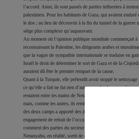
l’accord. Ainsi, ils sont passés de parties influentes à inst
palestinien. Pour les habitants de Gaza, qui avaient enduré 
le dos ; au lieu de découvrir à la fin du tunnel de la guerre
siège plus complexe qu’auparavant.
Au moment où l’opinion publique mondiale commençait à se r
reconnaissant la Palestine, les dirigeants arabes et musulman
que la vague de sympathie internationale se traduise en gain 
Israël le droit de déterminer le sort de Gaza et de la Cisjord
auraient dû être le premier rempart de la cause.
Quant à la Turquie, elle prétendit avoir stoppé le nettoyage
ce qu’elle a fait ne fut rien d’autre que de réarranger les ca
restaient entre les mains de Netanyahu. Quant aux Emirats 
mais, comme les autres, ils remirent eux-aussi les clés de cet
des deux camps a apporté des justifications diplomatiques, ma
engagement de retrait de l’occupation de Gaza. Car l’accord 
comment des parties du secteur seront remises à ce que l’on a
Netanyahu, en réalité, sortit de cette mise en scène comme le