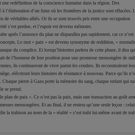
ait une redéfinition de la conscience humaine dans la région. Des
à l’élaboration d’un futur où les frontières de la justice sont effacées. 
de véritables alliés. Or ils se sont trouvés pris entre une occupation
rité s’est perdue, et l’espoir est devenu mémoire.
rabe après l’annonce du plan ne disparaîtra pas rapidement, car ce n’est
 concepts. Le mot « paix » est devenu synonyme de reddition, « normali
asque du complice. Et lorsqu’historien parlera de cette phase, il dira qu
ait de l’honneur de leur position pour une promesse mensongère de stabi
nies, ils continueront de vivre parmi les cendres. Ils reconstruiront leu
siège, réécriront leurs histoires de résistance à nouveau. Parce qu’ils n’
li. Chaque pierre à Gaza porte la mémoire du sang, chaque enfant qui naî
lle se prend.
« le plan de paix ». Ce n’est pas la paix, mais une transaction au goût am
omesses mensongères. Et au final, il ne restera qu’une seule leçon : celui
ifie la trahison au nom de la « réalité » s’est trahi lui-même avant de trah