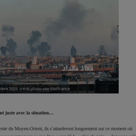
obre 2025. crédit photo site ISM France
t juste avec la situation…
 récente du Moyen-Orient, ils s’attarderont longuement sur ce moment où