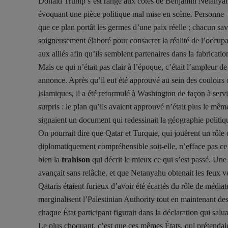
Donald Trump s’est rangé aux côtés de Benjamin Netanyahu
évoquant une pièce politique mal mise en scène. Personne —
que ce plan portât les germes d’une paix réelle ; chacun sava
soigneusement élaboré pour consacrer la réalité de l’occupati
aux alliés afin qu’ils semblent partenaires dans la fabricati
Mais ce qui n’était pas clair à l’époque, c’était l’ampleur d
annonce. Après qu’il eut été approuvé au sein des couloirs d
islamiques, il a été reformulé à Washington de façon à servi
surpris : le plan qu’ils avaient approuvé n’était plus le même
signaient un document qui redessinait la géographie politiq
On pourrait dire que Qatar et Turquie, qui jouèrent un rôle e
diplomatiquement compréhensible soit-elle, n’efface pas ce 
bien la
trahison
qui décrit le mieux ce qui s’est passé. Un
avançait sans relâche, et que Netanyahu obtenait les feux ve
Qataris étaient furieux d’avoir été écartés du rôle de médiate
marginalisent l’Palestinian Authority tout en maintenant des
chaque État participant figurait dans la déclaration qui salua
Le plus choquant, c’est que ces mêmes États, qui prétendaien