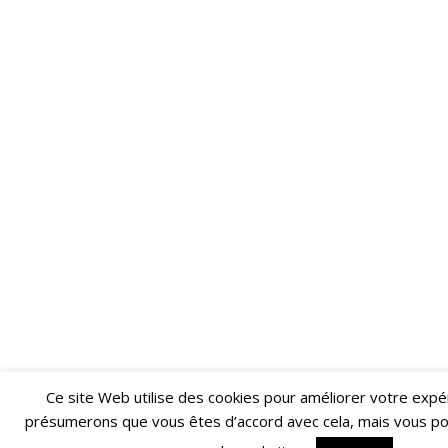
Ce site Web utilise des cookies pour améliorer votre expé
Restez informé·e des dernières actualités du Poing !
présumerons que vous êtes d’accord avec cela, mais vous po