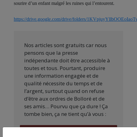
sourire d’un enfant malgré les ruines qui l’entourent.
https://drive.google.com/drive/folders/1KVpjuyYllbOOEo
Nos articles sont gratuits car nous
pensons que la presse
indépendante doit être accessible à
toutes et tous. Pourtant, produire
une information engagée et de
qualité nécessite du temps et de
l’argent, surtout quand on refuse
d’être aux ordres de Bolloré et de
ses amis… Pourvu que ça dure ! Ça
tombe bien, ça ne tient qu’à vous :
JE FAIS UN DON