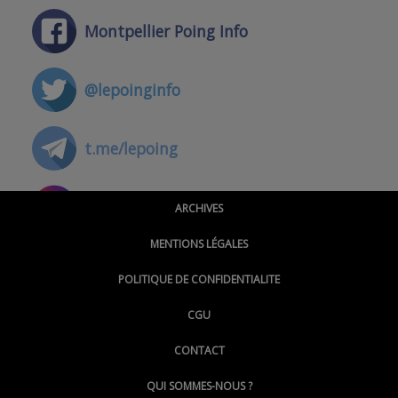
Montpellier Poing Info
@lepoinginfo
t.me/lepoing
@montpellierpoinginfo
ARCHIVES
MENTIONS LÉGALES
@lepoinginfo.bsky.social
POLITIQUE DE CONFIDENTIALITE
CGU
@LePoingMontpellier
CONTACT
QUI SOMMES-NOUS ?