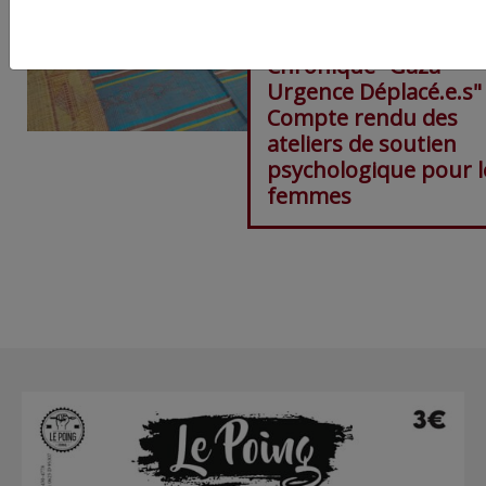
Chronique "Gaza
Urgence Déplacé.e.s"
Compte rendu des
ateliers de soutien
psychologique pour l
femmes