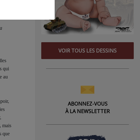
 elle-
Ma
VOIR TOUS LES DESSINS
lles
s qui
ie au
poir,
ABONNEZ-VOUS
les
À LA NEWSLETTER
,
, mais
es que