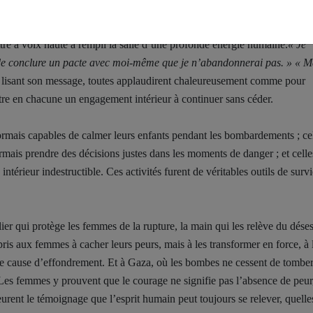
es plus marquantes. Chaque participante devait écrire un court message à
tre à voix haute a rempli la salle d’une profonde énergie humaine.
« Je
s de conclure un pacte avec moi-même que je n’abandonnerai pas. » « 
n lisant son message, toutes applaudirent chaleureusement comme pour
tre en chacune un engagement intérieur à continuer sans céder.
ormais capables de calmer leurs enfants pendant les bombardements ; ce
rmais prendre des décisions justes dans les moments de danger ; et celle
intérieur indestructible. Ces activités furent de véritables outils de surv
lier qui protège les femmes de la rupture, la main qui les relève du déses
ppris aux femmes à cacher leurs peurs, mais à les transformer en force, à 
une cause d’effondrement. Et à Gaza, où les bombes ne cessent de tomber
 Les femmes y prouvent que le courage ne signifie pas l’absence de peur
emeurent le témoignage que l’esprit humain peut toujours se relever, quell