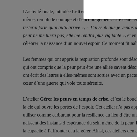
L’activité finale, intitulée
Lettre à moi-même
, fut l’une d
même, rempli de courage et d’encouragement. Lire cette let
resterai forte quoi qu’il arrive »
,
« J’ai senti que je venai
peur ne me tuera pas, elle me rendra plus vigilante »
, et e
célébrer la naissance d’un nouvel espoir. Ce moment fit naî
Les femmes qui ont appris la respiration profonde sont dés
qui ont compris que la peur peut être une alliée savent déso
ont écrit des lettres à elles-mêmes sont sorties avec un pacte 
cœur d’une guerre qui vole toute sérénité.
L’atelier
Gérer les peurs en temps de crise,
cf’est le bouc
la clé qui ouvre les portes de l’espoir. Cet atelier n’a pas a
utiliser comme carburant pour la résilience au lieu d’être 
naissent des instants d’espérance du sein même de la peur.
la capacité à l’affronter et à la gérer. Ainsi, ces ateliers d