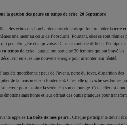
sur la gestion des peurs en temps de crise. 20 Septembre
lieu des échos des bombardements violents qui font trembler la terre et 
êmes une lueur au cœur de l’obscurité. Pourtant, elles se sont réunies 
 qui peut être géré et apprivoisé. Dans ce contexte difficile, l’équipe de
s en temps de crise
, auquel ont participé 30 femmes qui ont bravé les
découvrir en elles une nouvelle énergie pour affronter leur réalité.
nxiété quotidienne : peur de l’avenir, perte du foyer, disparition des
e pilier de la maison et son fondement. C’est elle qui cache ses larmes p
e son cœur pour inspirer la sérénité à son entourage. Cet atelier est don
s émotions sans honte et leur offrant des outils pratiques pour transfor
uvante appelée
La boîte de mes peurs
. Chaque participante devait écri
oser dans une boîte devant toutes les autres. L’écriture fut un moment d’