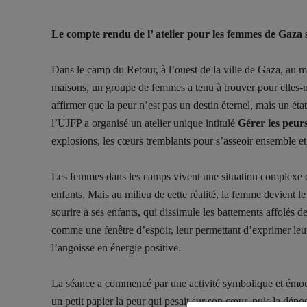
Le compte rendu de l’ atelier pour les femmes de Gaza 
Dans le camp du Retour, à l’ouest de la ville de Gaza, au mi
maisons, un groupe de femmes a tenu à trouver pour elles-m
affirmer que la peur n’est pas un destin éternel, mais un état
l’UJFP a organisé un atelier unique intitulé
Gérer les peur
explosions, les cœurs tremblants pour s’asseoir ensemble et 
Les femmes dans les camps vivent une situation complexe d’a
enfants. Mais au milieu de cette réalité, la femme devient l
sourire à ses enfants, qui dissimule les battements affolés d
comme une fenêtre d’espoir, leur permettant d’exprimer leur
l’angoisse en énergie positive.
La séance a commencé par une activité symbolique et émo
un petit papier la peur qui pesait sur son cœur, puis la dép