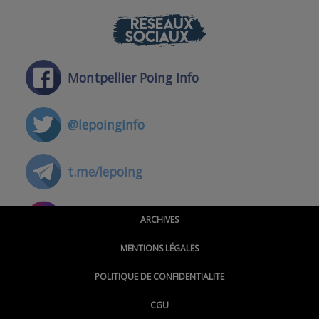
RÉSEAUX
SOCIAUX
Montpellier Poing Info
@lepoinginfo
t.me/lepoing
@montpellierpoinginfo
ARCHIVES
MENTIONS LÉGALES
@lepoinginfo.bsky.social
POLITIQUE DE CONFIDENTIALITE
CGU
@LePoingMontpellier