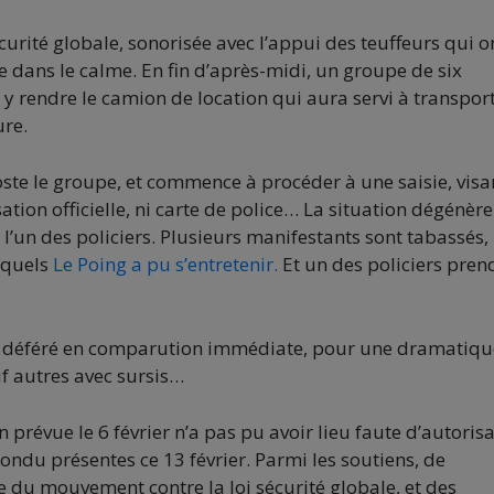
écurité globale, sonorisée avec l’appui des teuffeurs qui o
e dans le calme. En fin d’après-midi, un groupe de six
y rendre le camion de location qui aura servi à transport
ure.
oste le groupe, et commence à procéder à une saisie, visa
tion officielle, ni carte de police… La situation dégénère
’un des policiers. Plusieurs manifestants sont tabassés,
squels
Le Poing a pu s’entretenir.
Et un des policiers pren
nt déféré en comparution immédiate, pour une dramatiqu
f autres avec sursis…
n prévue le 6 février n’a pas pu avoir lieu faute d’autoris
ndu présentes ce 13 février. Parmi les soutiens, de
 du mouvement contre la loi sécurité globale, et des