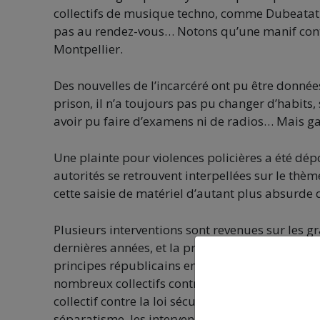
collectifs de musique techno, comme Dubeatati
pas au rendez-vous… Notons qu’une manif contre
Montpellier.
Des nouvelles de l’incarcéré ont pu être donnée
prison, il n’a toujours pas pu changer d’habits, 
avoir pu faire d’examens ni de radios… Mais ga
Une plainte pour violences policières a été dép
autorités se retrouvent interpellées sur le thèm
cette saisie de matériel d’autant plus absurde 
Plusieurs interventions sont revenues sur les 
dernières années, et la pressante nécessité de le
principes républicains en tête. Notons, en plei
nombreux collectifs contre les lois sécuritaires
collectif contre la loi sécurité globale refusent
séparatisme, les intervenants de cette matinée d