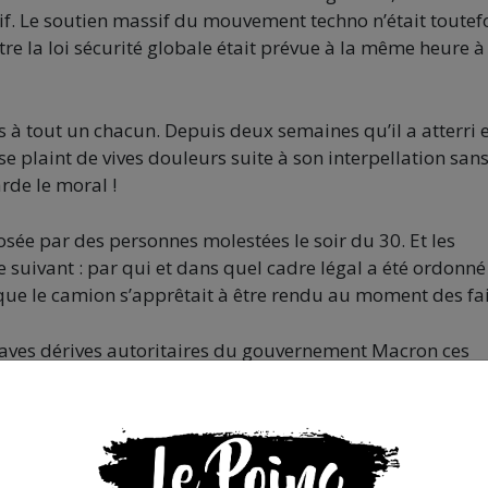
f. Le soutien massif du mouvement techno n’était toutef
 la loi sécurité globale était prévue à la même heure à
s à tout un chacun. Depuis deux semaines qu’il a atterri 
se plaint de vives douleurs suite à son interpellation san
rde le moral !
osée par des personnes molestées le soir du 30. Et les
e suivant : par qui et dans quel cadre légal a été ordonné
que le camion s’apprêtait à être rendu au moment des fai
graves dérives autoritaires du gouvernement Macron ces
s combattre. Loi sécurité globale et loi confortant les
ne période d’intenses débats sur la question dans de
, et alors qu’à l’image de celui de Montpellier beaucoup 
 de se positionner fermement contre l’ancienne loi
u 13 ont insisté sur leur caractères de lois jumelles.