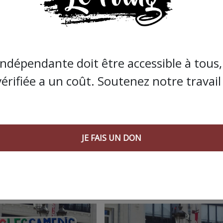
on de Max ne fait que commencer. Une cagnotte est lancée 
utour d’une grande manifestation régionale : les pistes
tarder à entendre à nouveau parler de cette affaire !
indépendante doit être accessible à tous, 
vérifiée a un coût. Soutenez notre travail 
JE FAIS UN DON