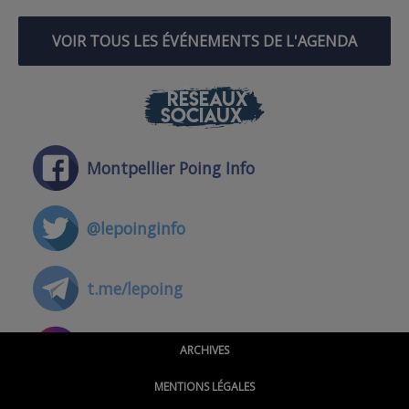
VOIR TOUS LES ÉVÉNEMENTS DE L'AGENDA
RÉSEAUX
SOCIAUX
Montpellier Poing Info
@lepoinginfo
t.me/lepoing
@montpellierpoinginfo
ARCHIVES
MENTIONS LÉGALES
@lepoinginfo.bsky.social