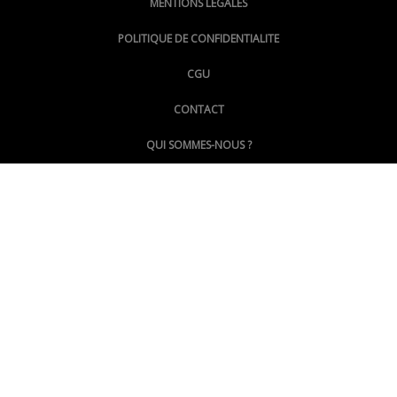
MENTIONS LÉGALES
@lepoinginfo.bsky.social
POLITIQUE DE CONFIDENTIALITE
CGU
@LePoingMontpellier
CONTACT
QUI SOMMES-NOUS ?