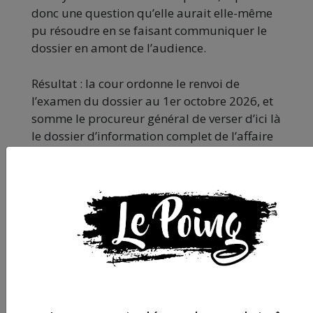
donc une question qu’elle aurait elle-même
pu résoudre en se faisant communiquer le
dossier en amont de l’audience.
Résultat : la cour ordonne le renvoi de
l’examen du dossier au 1er octobre 2026, et
somme le procureur général de verser d’ici là
le dossier d’information complet de l’affaire
initiale.
Prochain épisode en
octobre
Pour les trois anciens étudiants, qui
attendent depuis 2023 une réponse claire
sur le sort des membres non identifiés du
commando, c’est un nouveau délai qui