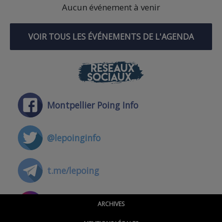
Aucun événement à venir
VOIR TOUS LES ÉVÉNEMENTS DE L'AGENDA
RÉSEAUX
SOCIAUX
Montpellier Poing Info
@lepoinginfo
t.me/lepoing
@montpellierpoinginfo
ARCHIVES