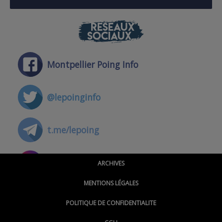
RÉSEAUX
SOCIAUX
Montpellier Poing Info
@lepoinginfo
t.me/lepoing
@montpellierpoinginfo
ARCHIVES
MENTIONS LÉGALES
@lepoinginfo.bsky.social
POLITIQUE DE CONFIDENTIALITE