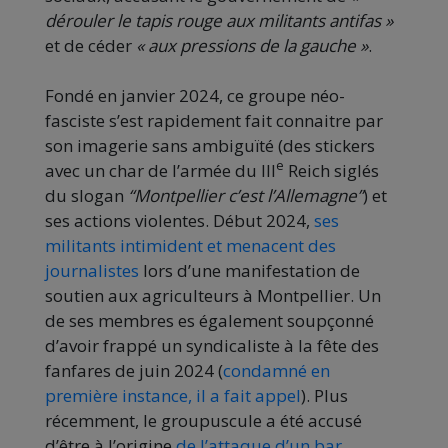
dérouler le tapis rouge aux militants antifas »
et de céder
« aux pressions de la gauche »
.
Fondé en janvier 2024, ce groupe néo-
fasciste s’est rapidement fait connaitre par
son imagerie sans ambiguïté (des stickers
e
avec un char de l’armée du III
Reich siglés
du slogan
“Montpellier c’est l’Allemagne”
) et
ses actions violentes. Début 2024,
ses
militants intimident et menacent des
journalistes
lors d’une manifestation de
soutien aux agriculteurs à Montpellier. Un
de ses membres es également soupçonné
d’avoir frappé un syndicaliste à la fête des
fanfares de juin 2024 (
condamné en
première instance, il a fait appel
). Plus
récemment, le groupuscule a été accusé
d’être à l’origine
de l’attaque d’un bar