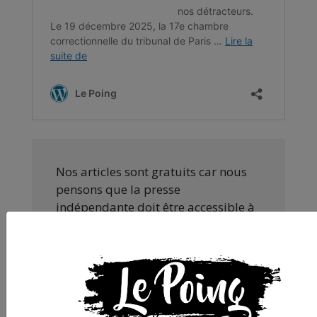
Nos articles sont gratuits car nous
pensons que la presse
indépendante doit être accessible à
toutes et tous. Pourtant, produire
une information engagée et de
qualité nécessite du temps et de
l’argent, surtout quand on refuse
d’être aux ordres de Bolloré et de
ses amis… Pourvu que ça dure ! Ça