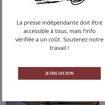
tombe bien, ça ne tient qu’à vous :
JE FAIS UN DON
La presse indépendante doit être
accessible à tous, mais l’info
vérifiée a un coût. Soutenez notre
travail !
Partager
cet article :
JE FAIS UN DON
ARTICLE SUIVANT :