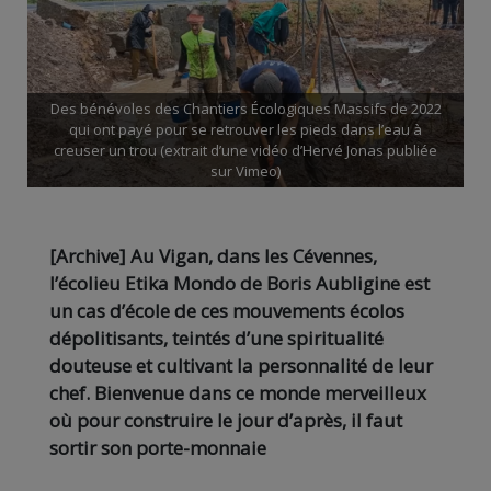
Des bénévoles des Chantiers Écologiques Massifs de 2022
qui ont payé pour se retrouver les pieds dans l’eau à
creuser un trou (extrait d’une vidéo d’Hervé Jonas publiée
sur Vimeo)
[Archive] Au Vigan, dans les Cévennes,
l’écolieu Etika Mondo de Boris Aubligine est
un cas d’école de ces mouvements écolos
dépolitisants, teintés d’une spiritualité
douteuse et cultivant la personnalité de leur
chef. Bienvenue dans ce monde merveilleux
où pour construire le jour d’après, il faut
sortir son porte-monnaie