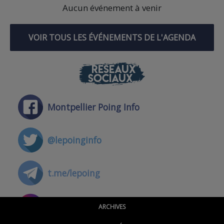
Aucun événement à venir
VOIR TOUS LES ÉVÉNEMENTS DE L'AGENDA
RÉSEAUX
SOCIAUX
Montpellier Poing Info
@lepoinginfo
t.me/lepoing
@montpellierpoinginfo
ARCHIVES