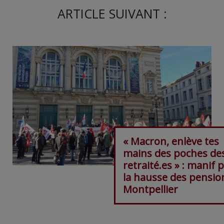
ARTICLE SUIVANT :
« Macron, enlève tes
mains des poches de
retraité.es » : manif 
la hausse des pensio
Montpellier