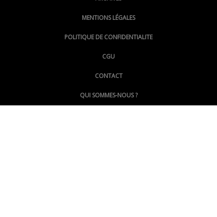
MENTIONS LÉGALES
@lepoinginfo.bsky.social
POLITIQUE DE CONFIDENTIALITE
CGU
@LePoingMontpellier
CONTACT
QUI SOMMES-NOUS ?