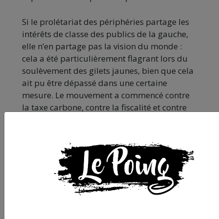
Si le prolétariat des périphéries partage les
intérêts de classe des publics de la gauche,
elle n’en partage pas la vision du monde :
cela a été particulièrement flagrant lors du
soulèvement des gilets jaunes, bien que cela
ait pu être dépassé dans une certaine
mesure. Le mouvement a commencé contre
la taxe carbone, contre la fiscalité et contre
l’écologie anti classes populaires, mais dans
la lutte une série de revendications sociales
se sont dégagées, comme l’augmentation
des salaires, le rétablissement de l’impôt sur
la fortune et même l’opposition aux
violences policières. Mais il aura fallu un
soulèvement pour que ce rapprochement se
fasse entre les classes populaires immigrées
des métropoles, les publics de la gauche et