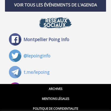
VOIR TOUS LES ÉVÉNEMENTS DE L'AGENDA
RÉSEAUX
SOCIAUX
Montpellier Poing Info
@lepoinginfo
t.me/lepoing
@montpellierpoinginfo
ARCHIVES
MENTIONS LÉGALES
@lepoinginfo.bsky.social
POLITIQUE DE CONFIDENTIALITE