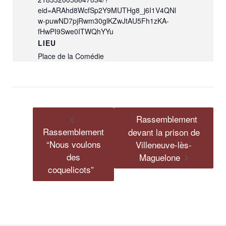
eid=ARAhd8WcfSp2Y9MUTHg8_j6I1V4QNl
w-puwND7pjRwm30glKZwJtAU5Fh1zKA-
fHwPI9Swe0ITWQhYYu
LIEU
Place de la Comédie
Rassemblement
Rassemblement
devant la prison de
“Nous voulons
Villeneuve-lès-
des
Maguelone
coquelicots”