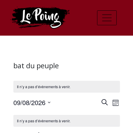
bat du peuple
Il n’y a pas d’évènements à venir.
Recher
Navi
09/08/2026
Recherche
Mois
de
Sélectionnez
et
Calendrier
une
vues
Il n’y a pas d’évènements à venir.
navigat
date.
de
Évè