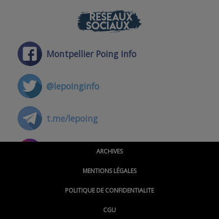
RÉSEAUX
SOCIAUX
Montpellier Poing Info
@lepoinginfo
t.me/lepoing
@montpellierpoinginfo
ARCHIVES
MENTIONS LÉGALES
@lepoinginfo.bsky.social
POLITIQUE DE CONFIDENTIALITE
CGU
@LePoingMontpellier