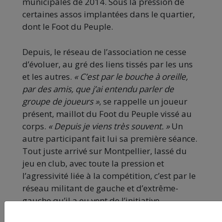
municipales de 2014. Sous la pression de
certaines assos implantées dans le quartier,
dont le Foot du Peuple.
Depuis, le réseau de l’association ne cesse
d’évoluer, au gré des liens tissés par les uns
et les autres.
« C’est par le bouche à oreille,
par des amis, que j’ai entendu parler de
groupe de joueurs »
, se rappelle un joueur
présent, maillot du Foot du Peuple vissé au
corps.
« Depuis je viens très souvent. »
Un
autre participant fait lui sa première séance.
Tout juste arrivé sur Montpellier, lassé du
jeu en club, avec toute la pression et
l’agressivité liée à la compétition, c’est par le
réseau militant de gauche et d’extrême-
gauche qu’il a eu vent de l’initiative.