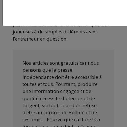
du départ d’une vingtaine de joueuses d’un
autre club, énervées contre le sexisme de
leur entraîneur.”
Ceci est une erreur de notre
part. Comme dit dans le texte, le départ des
joueuses à de simples différents avec
l’entraîneur en question.
Nos articles sont gratuits car nous
pensons que la presse
indépendante doit être accessible à
toutes et tous. Pourtant, produire
une information engagée et de
qualité nécessite du temps et de
l’argent, surtout quand on refuse
d’être aux ordres de Bolloré et de
ses amis… Pourvu que ça dure ! Ça
tombe bien, ça ne tient qu’à vous :