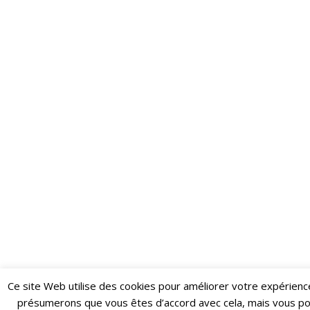
Ce site Web utilise des cookies pour améliorer votre expérienc
Restez informé·e des dernières actualités du Poing !
présumerons que vous êtes d’accord avec cela, mais vous p