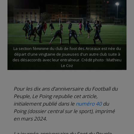
La section féminine du club de foot des Arceaux est née du
départ d'une vingtaine de joueuses d'un autre club suite à
des désaccords avec leur entraîneur. Crédit photo : Mathieu
Le Coz
Pour les dix ans d’anniversaire du Football du
Peuple, Le Poing republie cet article,
initialement publié dans le
numéro 40
du
Poing (dossier central sur le sport), imprimé
en mars 2024.
La journée anniversaire du Foot du Peuple,