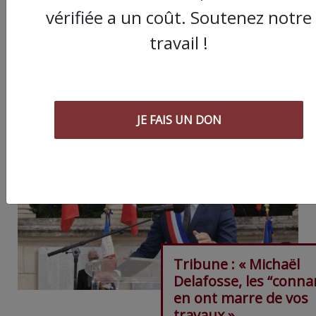
cet article :
vérifiée a un coût. Soutenez notre
travail !
ARTICLE SUIVANT :
JE FAIS UN DON
Tribune : « Michaël
Delafosse, les “conna
en ont marre de vos
travaux »