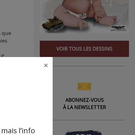
s que
ies.
VOIR TOUS LES DESSINS
ut
×
 que
is
du
ABONNEZ-VOUS
À LA NEWSLETTER
iaux
 et
mais l’info
ez,