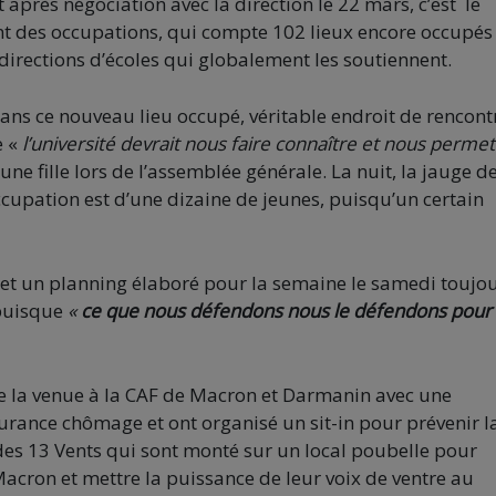
 après négociation avec la direction le 22 mars, c’est le
nt des occupations, qui compte 102 lieux encore occupés 
directions d’écoles qui globalement les soutiennent.
ans ce nouveau lieu occupé, véritable endroit de rencont
e «
l’université devrait nous faire connaître et nous permet
eune fille lors de l’assemblée générale. La nuit, la jauge d
ccupation est d’une dizaine de jeunes, puisqu’un certain
et un planning élaboré pour la semaine le samedi toujo
 puisque
«
ce que nous défendons nous le défendons pour
rs de la venue à la CAF de Macron et Darmanin avec une
surance chômage et ont organisé un sit-in pour prévenir l
 des 13 Vents qui sont monté sur un local poubelle pour
Macron et mettre la puissance de leur voix de ventre au