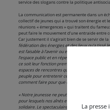
service des slogans contre la politique antiso
La communication est permanente dans un échan
collectif de jeunes qui a trouvé son énergie e
réunions « émergences » qui traitent du fameux
peut faire le mouvement d’une entraide entre c
Car justement il s’agirait bien de se servir de l
fédération des énergies et des lieux qu’a tiss
est faisable à l’avenir ou en tout cas d’envisage
l’espace public et en répertoriant des lieux à M
ce soit leur fonction première, cela permettrait
espaces de rencontres que nous avons constitués
peuple pour entretenir cette flamme. Tout le mo
comment faire pour que ce ne soit pas pire qu’a
« Notre jeunesse ne peut pas se passer à contem
pour lesquels nos aînés et nous-mêmes nous batt
La presse 
solidaire. Le spectaculaire, nous préférons nou