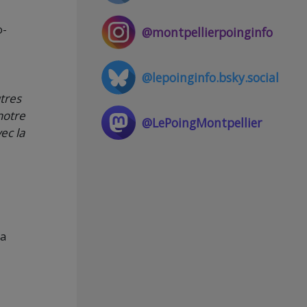
o-
@montpellierpoinginfo
@lepoinginfo.bsky.social
utres
notre
@LePoingMontpellier
ec la
 a