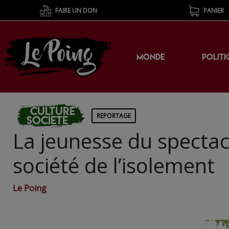
FAIRE UN DON
PANIER
MONDE
POLITI
Culture
REPORTAGE
Societe
La jeunesse du spectac
société de l’isolement
Le Poing