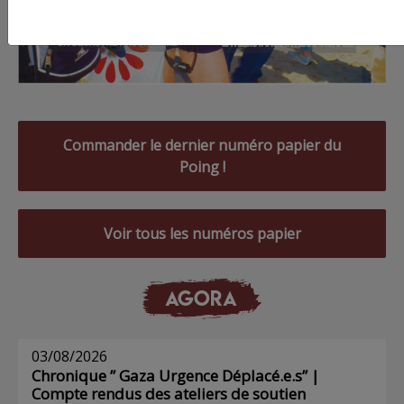
Commander le dernier numéro papier du
Poing !
Voir tous les numéros papier
AGORA
03/08/2026
Chronique ” Gaza Urgence Déplacé.e.s” |
Compte rendus des ateliers de soutien