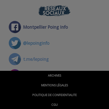
RÉSEAUX
SOCIAUX
Montpellier Poing Info
@lepoinginfo
t.me/lepoing
@montpellierpoinginfo
ARCHIVES
MENTIONS LÉGALES
@lepoinginfo.bsky.social
POLITIQUE DE CONFIDENTIALITE
CGU
@LePoingMontpellier