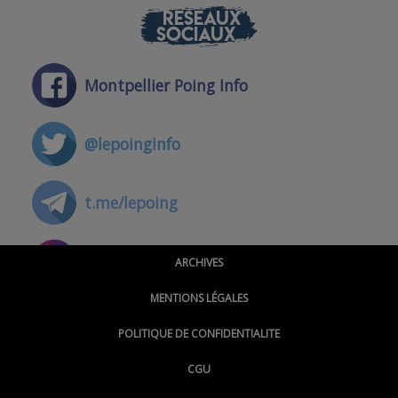
RÉSEAUX
SOCIAUX
Montpellier Poing Info
@lepoinginfo
t.me/lepoing
@montpellierpoinginfo
ARCHIVES
MENTIONS LÉGALES
@lepoinginfo.bsky.social
POLITIQUE DE CONFIDENTIALITE
CGU
@LePoingMontpellier