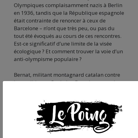
Olympiques complaisamment nazis à Berlin
en 1936, tandis que la République espagnole
était contrainte de renoncer à ceux de
Barcelone – n’ont que très peu, ou pas du
tout été évoqués au cours de ces rencontres.
Est-ce significatif d’une limite de la visée
écologique ? Et comment trouver la voie d’un
anti-olympisme populaire ?
Bernat, militant montagnard catalan contre
la candidature Pyrénées-Barcelone pour les
Jeux d’hiver 2030, a justement rappelé :
« ce
projet va encore plus engager nos régions
défavorisées dans la mono-économie du
tourisme ».
Outre de n’être plus
écologiquement soutenable – même la neige
se fait rare, pour commencer – outre de
provoquer l’enchérissement insupportable