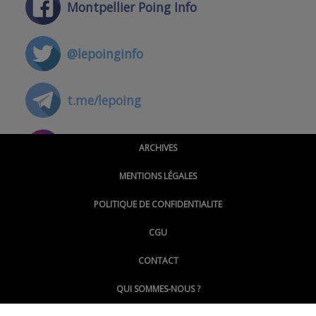
Montpellier Poing Info
@lepoinginfo
t.me/lepoing
@montpellierpoinginfo
ARCHIVES
MENTIONS LÉGALES
@lepoinginfo.bsky.social
POLITIQUE DE CONFIDENTIALITE
CGU
@LePoingMontpellier
CONTACT
QUI SOMMES-NOUS ?