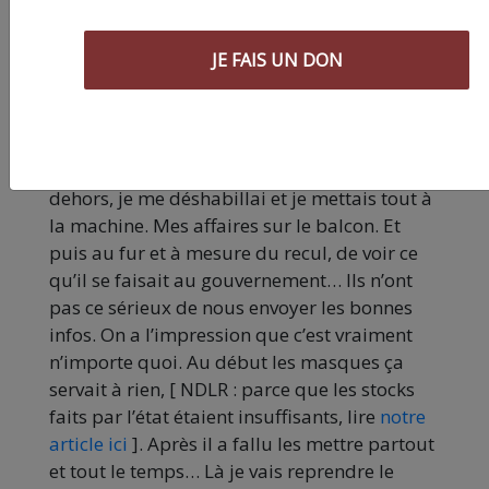
que je travaille avec les enfants. On t’en
demande beaucoup d’autres pour mon
JE FAIS UN DON
boulot et ça ne me pose pas soucis. Mais
depuis le début cette crise du Covid a été
mal gérée, on nous prend pour des idiots.
Premier confinement j’ai marché à fond,
j’arrivais chez moi je laissais les chaussures
dehors, je me déshabillai et je mettais tout à
la machine. Mes affaires sur le balcon. Et
puis au fur et à mesure du recul, de voir ce
qu’il se faisait au gouvernement… Ils n’ont
pas ce sérieux de nous envoyer les bonnes
infos. On a l’impression que c’est vraiment
n’importe quoi. Au début les masques ça
servait à rien, [ NDLR : parce que les stocks
faits par l’état étaient insuffisants, lire
notre
article ici
]. Après il a fallu les mettre partout
et tout le temps… Là je vais reprendre le