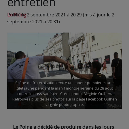
entretien
Le Poing
Publié le 2 septembre 2021 à 20:29 (mis à jour le 2
septembre 2021 à 20:31)
Scène de fraternisation entre un sapeur pompier et une
gilet jaune pendant la manif montpelliéraine du 28 août
contre le pass sanitaire. Crédit photo : Virginie Oulhen.
Retrouvez plus de ses photos sur la page Facebook Oulhen
virginie photographie.
Le Poing a décidé de produire dans les jours