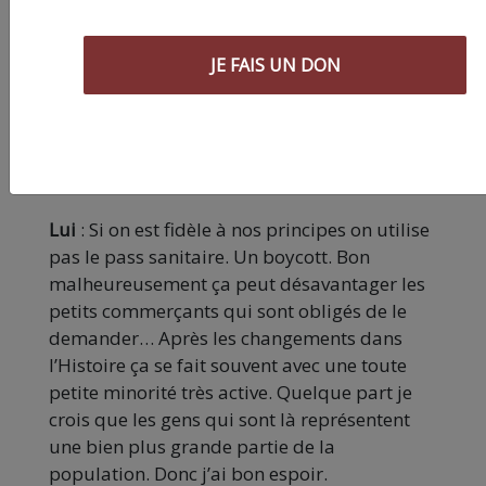
en France, comme la misère. Chacun son avis
là-dessus, mais on ne peut surtout pas
dénigrer les gilets jaunes.
JE FAIS UN DON
LP
: Mais revenons à cette lutte contre le pass
et aux moyens qu’elle pourrait se donner
pour la victoire.
Lui
: Si on est fidèle à nos principes on utilise
pas le pass sanitaire. Un boycott. Bon
malheureusement ça peut désavantager les
petits commerçants qui sont obligés de le
demander… Après les changements dans
l’Histoire ça se fait souvent avec une toute
petite minorité très active. Quelque part je
crois que les gens qui sont là représentent
une bien plus grande partie de la
population. Donc j’ai bon espoir.