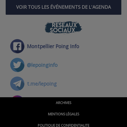
VOIR TOUS LES ÉVÉNEMENTS DE L'AGENDA
RÉSEAUX
SOCIAUX
Montpellier Poing Info
@lepoinginfo
t.me/lepoing
@montpellierpoinginfo
ARCHIVES
MENTIONS LÉGALES
@lepoinginfo.bsky.social
POLITIQUE DE CONFIDENTIALITE