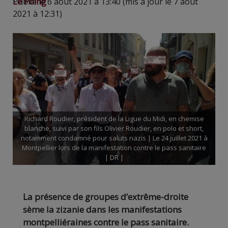
Le Poing
Publié le 6 août 2021 à 13:40 (mis à jour le 7 août
2021 à 12:31)
Richard Roudier, président de la Ligue du Midi, en chemise
blanche, suivi par son fils Olivier Roudier, en polo et short,
notamment condamné pour saluts nazis | Le 24 juillet 2021 à
Montpellier lors de la manifestation contre le pass sanitaire
| DR |
La présence de groupes d’extrême-droite
sème la zizanie dans les manifestations
montpelliéraines contre le pass sanitaire.