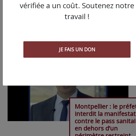
vérifiée a un coût. Soutenez notre
travail !
ARTICLE SUIVANT :
JE FAIS UN DON
Montpellier : le préfe
interdit la manifesta
contre le pass sanitai
en dehors d’un
périmètre restreint