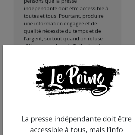
pensons que la presse
indépendante doit être accessible à
toutes et tous. Pourtant, produire
une information engagée et de
qualité nécessite du temps et de
l’argent, surtout quand on refuse
d’être aux ordres de Bolloré et de
ses amis… Pourvu que ça dure ! Ça
tombe bien, ça ne tient qu’à vous :
JE FAIS UN DON
La presse indépendante doit être
Partager
accessible à tous, mais l’info
cet article :