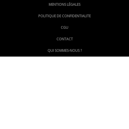
MENTIONS LÉGALES
@lepoinginfo.bsky.social
POLITIQUE DE CONFIDENTIALITE
CGU
@LePoingMontpellier
CONTACT
QUI SOMMES-NOUS ?