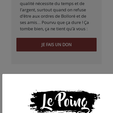
qualité nécessite du temps et de
l’argent, surtout quand on refuse
d’être aux ordres de Bolloré et de
ses amis… Pourvu que ça dure ! Ça
tombe bien, ça ne tient qu’à vous :
JE FAIS UN DON
Partager
cet article :