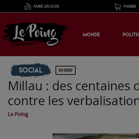
FAIRE UN DON
PANIER
MONDE
POLITI
Social
EN BREF
Millau : des centaines
contre les verbalisati
Le Poing