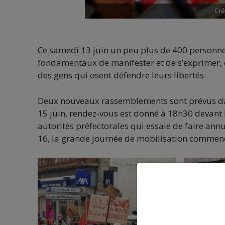
Cré
Ce samedi 13 juin un peu plus de 400 personnes
fondamentaux de manifester et de s’exprimer, e
des gens qui osent défendre leurs libertés.
Deux nouveaux rassemblements sont prévus dans
15 juin, rendez-vous est donné à 18h30 devant 
autorités préfectorales qui essaie de faire annu
16, la grande journée de mobilisation commence