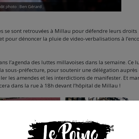
dit photo : Ben Gérard
 se sont retrouvées à Millau pour défendre leurs droits
t pour dénoncer la pluie de video-verbalisations à l’enc
 l’agenda des luttes millavoises dans la semaine. Ce l
la sous-préfecture, pour soutenir une délégation auprès
ler les amendes et les interdictions de manifester. Et ma
ra dans la rue à 18h devant l’hôpital de Millau !