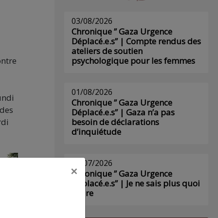
03/08/2026
Chronique ” Gaza Urgence
Déplacé.e.s” | Compte rendus des
ateliers de soutien
ontre
psychologique pour les femmes
01/08/2026
undi
Chronique ” Gaza Urgence
 des
Déplacé.e.s” | Gaza n’a pas
rdi
besoin de déclarations
d’inquiétude
29/07/2026
×
Chronique ” Gaza Urgence
Déplacé.e.s” | Je ne sais plus quoi
écrire