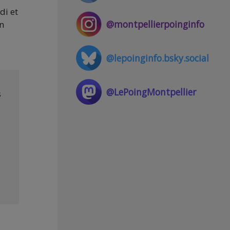
di et
@montpellierpoinginfo
on
@lepoinginfo.bsky.social
@LePoingMontpellier
s