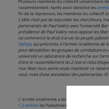
Plusieurs membres du collectif universitaire de
rassemblement. Après avoir dénoncé les
arrest
fin de la répression, les membres du collectif s
L’idée n’est pas de boycotter les chercheurs, ma
partenariats de Paul Valéry avec l’université Bar-
présidence de Paul Valéry nous oppose les liber
où commence le droit à la vie du peuple palestini
Dahiya
, qui préconise à l’armée israélienne de 
pour déstabiliser les groupes de combattant.es et 
université un laboratoire de recherche sur l’arm
Entre le rassemblement du 2 mai et celui d’aujo
mai. Mais nous avons voulu maintenir ce rasse
vous, mais d’une annulation des partenariats. Et 
Une attaque te
L’ armée israélienne a lancé hier une attaque te
1,2 million
de Palestiniens, pour la plupart des