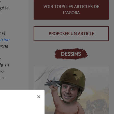
e
VOIR TOUS LES ARTICLES DE
gé la
L'AGORA
 là
PROPOSER UN ARTICLE
trine
ienne
DESSINS
.
le 14
ez-
. »
×
’ONU