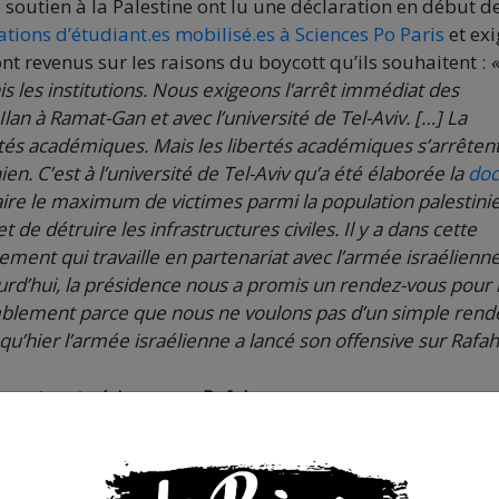
 soutien à la Palestine ont lu une déclaration en début d
ations d’étudiant.es mobilisé.es à Sciences Po Paris
et exi
ont revenus sur les raisons du boycott qu’ils souhaitent :
«
is les institutions. Nous exigeons l’arrêt immédiat des
Ilan à Ramat-Gan et avec l’université de Tel-Aviv. […] La
tés académiques. Mais les libertés académiques s’arrêtent
en. C’est à l’université de Tel-Aviv qu’a été élaborée la
doc
faire le maximum de victimes parmi la population palestin
de détruire les infrastructures civiles. Il y a dans cette
ement qui travaille en partenariat avec l’armée israélienne
urd’hui, la présidence nous a promis un rendez-vous pour 
mblement parce que nous ne voulons pas d’un simple rend
qu’hier l’armée israélienne a lancé son offensive sur Rafah
rrestre et aérienne sur Rafah
rrestre et aérienne sur la ville de Rafah, abritant selon l
 déplacé.es. L’ONU dénonce d’ailleurs l’ordre de l’armée