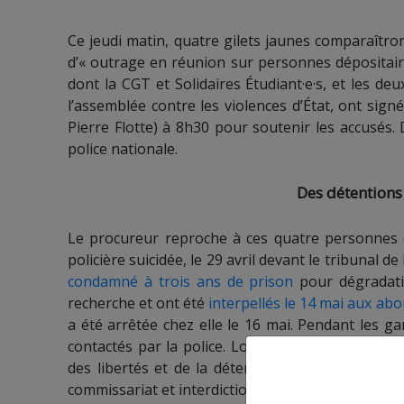
Ce jeudi matin, quatre gilets jaunes comparaîtr
d’« outrage en réunion sur personnes dépositaires
dont la CGT et Solidaires Étudiant·e·s, et les de
l’assemblée contre les violences d’État, ont sign
Pierre Flotte) à 8h30 pour soutenir les accusés. 
police nationale.
Des détentions 
Le procureur reproche à ces quatre personnes d’
policière suicidée, le 29 avril devant le tribunal
condamné à trois ans de prison
pour dégradatio
recherche et ont été
interpellés le 14 mai aux ab
a été arrêtée chez elle le 16 mai. Pendant les g
contactés par la police. Lors des défèrements, le
des libertés et de la détention avait décidé de 
commissariat et interdiction de paraître près du t