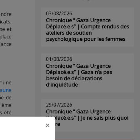
03/08/2026
ondre
Chronique ” Gaza Urgence
cats,
Déplacé.e.s” | Compte rendus des
me et
ateliers de soutien
place
psychologique pour les femmes
iance
01/08/2026
Chronique ” Gaza Urgence
Déplacé.e.s” | Gaza n’a pas
besoin de déclarations
d’une
d’inquiétude
 jaune
he de
29/07/2026
rième
Chronique ” Gaza Urgence
s été
Déplacé.e.s” | Je ne sais plus quoi
 juge
×
écrire
re au