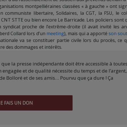
ganisations montpelliéraines classées « à gauche » ont sign
 communiste libertaire, Solidaires, la CGT, la FSU, le coll
a CNT STTE ou bien encore Le Barricade. Les policiers sont 
syndicat proche de l’extrême-droite (il avait invité les an
berd Collard lors d’un
meeting
), mais qui a apporté
son sout
nationale va se constituer partie civile lors du procès, ce q
itre des dommages et intérêts.
s que la presse indépendante doit être accessible à toute
 engagée et de qualité nécessite du temps et de l’argent,
de Bolloré et de ses amis… Pourvu que ça dure ! Ça
JE FAIS UN DON