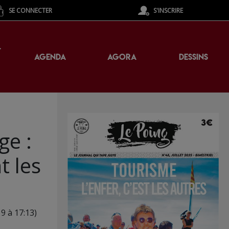
SE CONNECTER
S'INSCRIRE
T
AGENDA
AGORA
DESSINS
ge :
t les
19 à 17:13)