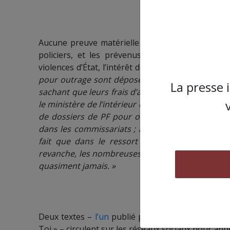
Aucune preuve matérielle ne vient étayer l’acc
policiers, et les prévenus n’ont quasiment rie
violences d’État, l’intérêt des policiers pourrait a
pour outrage sont déposées par des policiers, av
La presse 
sachant que leurs frais d’avocat sont pris en char
le ministère de l’intérieur dénonce cette situati
de dossiers de PF pour outrage est d’autant plus
dans les commissariats ; ailleurs, l’avocat est l
fait que dans le ressort de ce barreau le nom
revanche, les nombreuses plaintes déposées à l’e
quasiment jamais. »
Des préve
Deux textes –
l’un
publié par l’assemblée contre l
Toi » – circulent sur les réseaux sociaux pour a