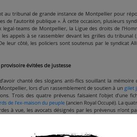
ont au tribunal de grande instance de Montpellier pour rép
 de l’autorité publique ». À cette occasion, plusieurs syndi
ux legal-teams de Montpellier, la Ligue des droits de l’Hom
é les appels à se rassembler devant les grilles du tribunal (
De leur côté, les policiers sont soutenus par le syndicat All
provisoire évitées de justesse
avoir chanté des slogans anti-flics souillant la mémoire 
 de Montpellier, lors d’un rassemblement de soutien à un
gilet
ns. Trois des quatre prévenus faisaient l’objet d’une fic
ords de l’ex-maison du peuple
(ancien Royal Occupé). La quat
ardes à vue, les avocats désignés par les prévenus n’ont pa
 procureur avait requis des détentions provisoires, mais le
les relâcher sous contrôle judiciaire (pointage hebdomadai
ribunal de Montpellier).