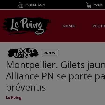
FAIRE UN DON
PANIER
MONDE
POLITI
Police
ANALYSE
Justice
Montpellier. Gilets jau
Alliance PN se porte par
prévenus
Le Poing